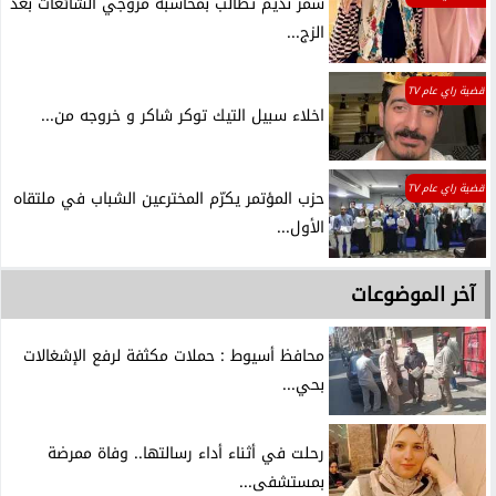
سمر نديم تطالب بمحاسبة مروجي الشائعات بعد
الزج...
قضية راي عام TV
اخلاء سبيل التيك توكر شاكر و خروجه من...
قضية راي عام TV
حزب المؤتمر يكرّم المخترعين الشباب في ملتقاه
الأول...
آخر الموضوعات
محافظ أسيوط : حملات مكثفة لرفع الإشغالات
بحي...
رحلت في أثناء أداء رسالتها.. وفاة ممرضة
بمستشفى...