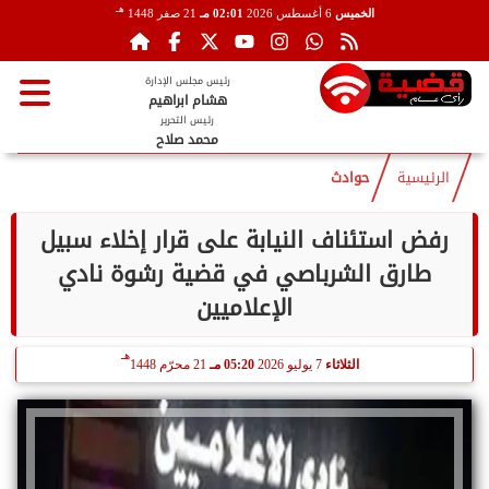
هـ
الخميس
6 أغسطس 2026
02:01 مـ
21 صفر 1448
رئيس مجلس الإدارة
هشام ابراهيم
رئيس التحرير
محمد صلاح
الرئيسية
حوادث
رفض استئناف النيابة على قرار إخلاء سبيل
طارق الشرباصي في قضية رشوة نادي
الإعلاميين
هـ
الثلاثاء
7 يوليو 2026
05:20 مـ
21 محرّم 1448