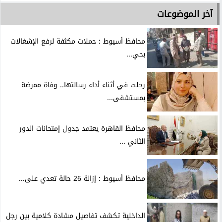
آخر الموضوعات
محافظ أسيوط : حملات مكثفة لرفع الإشغالات
بحي...
رحلت في أثناء أداء رسالتها.. وفاة ممرضة
بمستشفى...
محافظ القاهرة يعتمد جدول إمتحانات الدور
الثاني ...
محافظ أسيوط : إزالة 26 حالة تعدي على...
الداخلية تكشف تفاصيل مشادة كلامية بين رجل