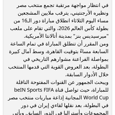
في انتظار مواجهة مرتقبة تجمع منتخب مصر
ونظيره الأرجنتيني، يترقب ملايين المشجعين
مساء اليوم الثلاثاء انطلاق مباراة دور الـ16 من
بطولة كأس العالم 2026، والتي تقام على ملعب
"ميرسيديس بنز" بمدينة أتالانتا الأمريكية.
ومن المقرر أن تنطلق المباراة في تمام الساعة
السابعة مساءً بتوقيت القاهرة، وسط آمال كبيرة
بمواصلة الفراعنة مشوارهم التاريخي في
البطولة، بعد العروض القوية التي قدمها المنتخب
خلال الأدوار السابقة.
ويبحث الجمهور عن القنوات المفتوحة الناقلة
للمباراة، حيث تواصل قناة beIN Sports FIFA
World Cup المجانية إذاعة مباريات منتخب مصر
في البطولة، بعد نقلها لقاءي إيران في دور
المجموعات وأستراليا في الدور السابق. ويأتي