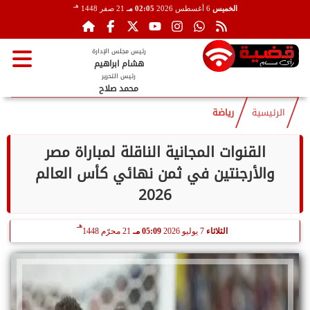
هـ
الخميس
6 أغسطس 2026
02:05 مـ
21 صفر 1448
رئيس مجلس الإدارة
هشام ابراهيم
رئيس التحرير
محمد صلاح
الرئيسية
رياضة
القنوات المجانية الناقلة لمباراة مصر
والأرجنتين في ثمن نهائي كأس العالم
2026
هـ
الثلاثاء
7 يوليو 2026
05:09 مـ
21 محرّم 1448