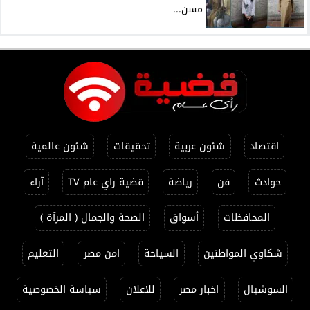
مسن...
اقتصاد
شئون عربية
تحقيقات
شئون عالمية
حوادث
فن
رياضة
قضية راي عام TV
آراء
المحافظات
أسواق
الصحة والجمال ( المرآة )
شكاوي المواطنين
السياحة
امن مصر
التعليم
السوشيال
اخبار مصر
للاعلان
سياسة الخصوصية