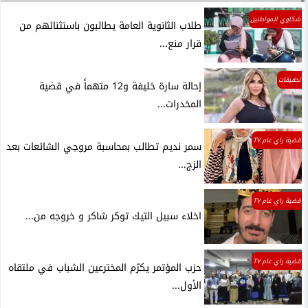
شكاوي المواطنين
طلاب الثانوية العامة يطالبون باستثنائهم من
قرار منع...
تحقيقات
إحالة سارة خليفة و12 متهماً في قضية
المخدرات...
قضية راي عام TV
سمر نديم تطالب بمحاسبة مروجي الشائعات بعد
الزج...
قضية راي عام TV
اخلاء سبيل التيك توكر شاكر و خروجه من...
قضية راي عام TV
حزب المؤتمر يكرّم المخترعين الشباب في ملتقاه
الأول...