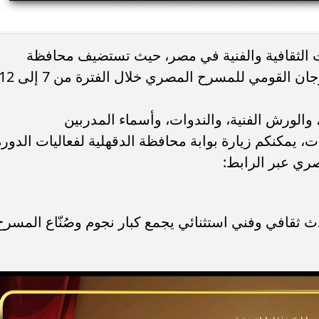
ء رسالتها.. وفاة ممرضة
محافظ القاهرة يعتمد جدول إمتحانات ا
ات الثقافية والفنية في مصر، حيث تستضيف محافظة
يد والأهالي ينعونها
الثاني للعام الدراسي ٢٠٢٥...
الدقهلية الدورة التاسعة عشرة من المهرجان القومي للمسرح المصري خلال الفترة من 7
لورش الفنية، والندوات، وأسماء المدربين
ت، يمكنكم زيارة بوابة محافظة الدقهلية لفعاليات الدورة
ث ثقافي وفني استثنائي يجمع كبار نجوم وصُنّاع المسرح