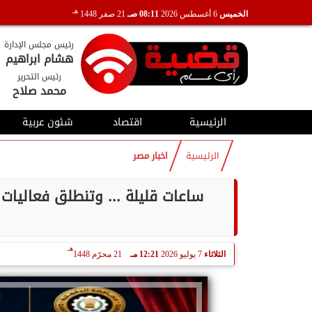
هـ
الخميس
6 أغسطس 2026
08:11 صـ
21 صفر 1448
رئيس مجلس الإدارة
هشام ابراهيم
رئيس التحرير
محمد صلاح
الرئيسية
اقتصاد
شئون عربية
الرئيسية
اخبار مصر
ساعات قليلة ... وتنطلق فعاليات
هـ
الثلاثاء
7 يوليو 2026
12:21 مـ
21 محرّم 1448