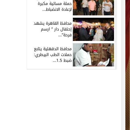
حملة مسائية مكبرة
لإعادة الانضباط...
محافظ القاهرة يشهد
إحتفال دار ” ارسم
فرحة”...
محافظ الدقهلية يتابع
حملات الطب البيطري:
ضبط 1.5...