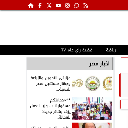
رياضة
قضية راي عام TV
اخبار مصر
وزارتى التموين والزراعة
وجهاز مستقبل مصر
للتنمية...
**«حمايتكم
مسؤوليتنا».. وزير العمل
يزف بشائر جديدة
للعمالة...