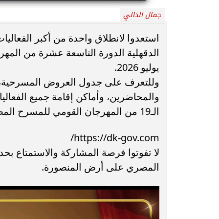
جمال الدالي
محافظ أسيوط : حملات مكثفة لرفع
الإشغالات بحي شرق لإعادة الانضباط
رحلت في أثناء أدا
استعدوا لانطلاق واحدة من أكبر الفعالي
وتحقيق...
بمستشفى بني عب
يوليو 2026.
وللتعرف على جدول العروض المسرحية، وا
والمحاضرين، وأماكن إقامة جميع الفعاليا
الـ19 من المهرجان القومي للمسرح المصري عبر الرابط:
https://dk-gov.com/
لا تفوتوا فرصة المشاركة والاستمتاع بحد
المصري على أرض المنصورة.