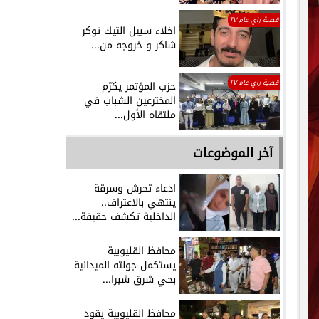
قضية راي عام TV
اخلاء سبيل التيك توكر
شاكر و خروجه من...
قضية راي عام TV
حزب المؤتمر يكرّم
المخترعين الشباب في
ملتقاه الأول...
آخر الموضوعات
ادعاء تحرش وسرقة
ينتهي بالاعتراف..
الداخلية تكشف حقيقة...
محافظ القليوبية
يستكمل جولته الميدانية
بحي شرق شبرا...
محافظ القليوبية يقود