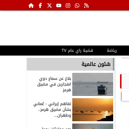
رياضة
قضية راي عام TV
شئون عالمية
بلاغ عن سماع دوي
انفجارين في مضيق
هرمز
تفاهم إيراني - عُماني
بشأن مضيق هرمز..
وطهران...