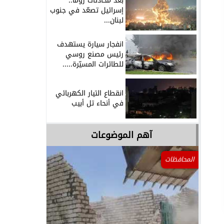
بعد محادثات روما..
إسرائيل تصعّد في جنوب
لبنان...
انفجار سيارة يستهدف
رئيس مصنع روسي
للطائرات المسيّرة.....
انقطاع التيار الكهربائي
في أنحاء تل أبيب
آهم الموضوعات
المحافظات