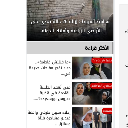
لدور
محافظ أسيوط : إزالة 26 حالة تعدي على
الداخلية ت
الأراضي الزراعية وأملاك الدولة...
رجل م
،
الأكثر قراءة
قضية راي عام TV
«ما قتلتش فاطمة»..
ائرات
دعاء تفجر مفاجآت جديدة
في...
شكاوي المواطنين
متى تُعقد الجلسة
القادمة في قضية
«عروس بورسعيد»؟.....
تحقيقات
إخلاء سبيل طرفي واقعة
،
فيديو مشاجرة فتاة
،
وسائق...