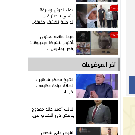
حوادث
ادعاء تحرش وسرقة
ينتهي بالاعتراف..
الداخلية تكشف حقيقة...
حوادث
ضبط صانعة محتوى
بأكتوبر لنشرها فيديوهات
رقص بملابس...
آخر الموضوعات
الشيخ مظهر شاهين:
الصلاة عبادة عظيمة..
لكن لا...
النائب أحمد خالد ممدوح
يناقش دور الشباب في...
القبض على شخص