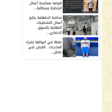
لقيامه بممارسة أعمال
البلطجة ومطالبة...
محافظ الدقهلية يتابع
أعمال التشطيبات
النهائية بالسوق
الحضاري...
طمعًا في أموالها لشراء
المخدرات.. القبض على
عاطل...