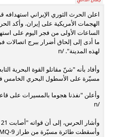
محافظ أسيوط : حملات مكثفة لرفع
اعلن الحرث الثوري الإيراني استهدافه قو
الإشغالات بحي شرق لإعادة الانضباط
رحلت في أثناء أدا
الهجمات الأمريكية على إيران. وأكد الح
وتحقيق...
بمستشفى بني عب
الساعات الأولى من فجر اليوم على است
ما أدى إلى إلحاق أضرار ببرج اتصالات ف
لهذه المدينة". /n
مسيّرة على الأسطول البحري الخامس في ​
وأعلن "نفذنا هجوما بالمسيرات على ​قاع
/n
و