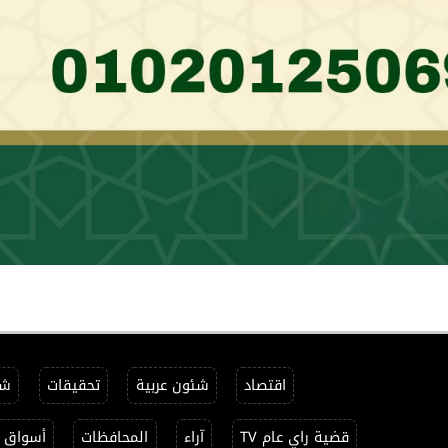
اقتصاد
شئون عربية
تحقيقات
شئ
قضية راي عام TV
آراء
المحافظات
أسواق