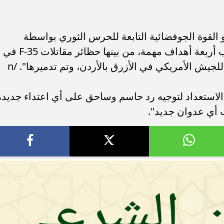
القوة الجوفضائية التابعة للحرس الثوري بواسطة
صواريخ بعيدة المدى تعمل بالوقود الصلب أربعة أهداف مهمة، من بينها حظائر مقاتلات F-35 في
لجيش الأمريكي في الأزرق بالأردن، وتم تدميرها". /n
لاستعداد لتوجيه رد حاسم وساحق على أي اعتداء جديد،
ب أي عدوان جديد".