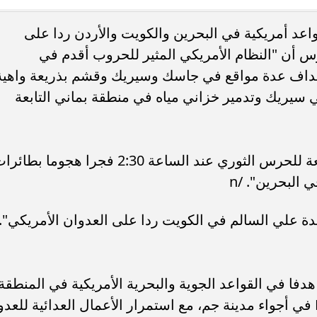
اعد أمريكية في البحرين والكويت والأردن ردا على
ء رسالتها.. وفاة ممرضة
محافظ القاهرة يعتمد جدول إمتحانات ا
رس أن "النظام الأمريكي المثير للحروب أقدم في
يد والأهالي ينعونها
الثاني للعام الدراسي ٢٠٢٥...
هداف عدة مواقع في جاسك وسيريك وقشم بذريعة واهية
ي سيريك وتدمير خزاني مياه في منطقة بماني التابعة
وأفاد بأنه "شنّ مقاتلو القوة البحرية التابعة للحرس الثوري عند الساعة 2:30 فجرا هجوما بط
البحرين". /n
دة علي السالم​ في الكويت ردا على العدوان الأمريكي".
أشار الحرس، إلى أن قواته "أصابت 21 هدفا في القواعد الجوية والبحرية الأمريكية في المنطقة
وأسقطت طائرة مسيّرة من طراز MQ-9 في أجواء مدينة جم، مع استمرار الأعمال العدائية للعدو