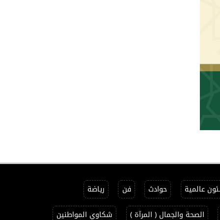
ون عالمية
حوادث
فن
رياضة
الصحة والجمال ( المرآة )
شكاوي المواطنين