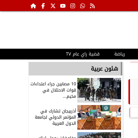
رياضة
قضية راي عام TV
شئون عربية
10 مصابين جراء اعتداءات
قوات الاحتلال في
مخيم...
أذربيجان تشارك في
المؤتمر الدولي لجامعة
الدول العربية