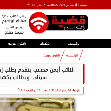
هـ
السبت
8 أغسطس 2026
06:27 صـ
23 صفر 1448
رئيس مجلس الإدارة
هشام ابراهيم
رئيس التحرير
محمد صلاح
الرئيسية
اقتصاد
شئون عربية
الرئيسية
شئون عربية
النائب أيمن محسب يتقدم بطلب إح
سيناء.. ويطالب بكش
هـ
الأربعاء
10 يونيو 2026
10:36 صـ
24 ذو الحجة 1447