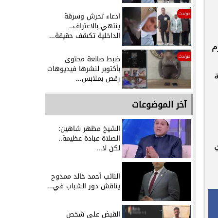
حوادث
ادعاء تحرش وسرقة
ينتهي بالاعتراف..
الداخلية تكشف حقيقة...
م
حوادث
ضبط صانعة محتوى
بأكتوبر لنشرها فيديوهات
رقص بملابس...
آخر الموضوعات
الشيخ مظهر شاهين:
الصلاة عبادة عظيمة..
لكن لا...
النائب أحمد خالد ممدوح
يناقش دور الشباب في...
القبض على شخص