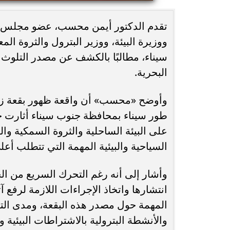
محافظ أسيوط : حملات مكثفة لرفع
تقدم الدكتور أيمن محسب، عضو مجلس ا
الإشغالات بحي شرق لإعادة الانضباط
رحلت في أثناء أدا
ووزيرة البيئة، ووزير البترول والثروة ال
وتحقيق...
بمستشفى بني عب
سيناء، مطالبًا بالكشف عن مصدر التلوث و
البحرية.
طور سيناء بمحافظة جنوب سيناء أثارت ح
على البيئة الساحلية والثروة السمكية و
السياحية والبيئية المهمة التي تتطلب أع
وأشار إلى أنه رغم التحرك السريع من ال
انتشارها واتخاذ الإجراءات اللازمة لرفع آ
المهمة حول مصدر هذه البقعة، ومدى التز
والأنشطة البترولية بالاشتراطات البيئية 