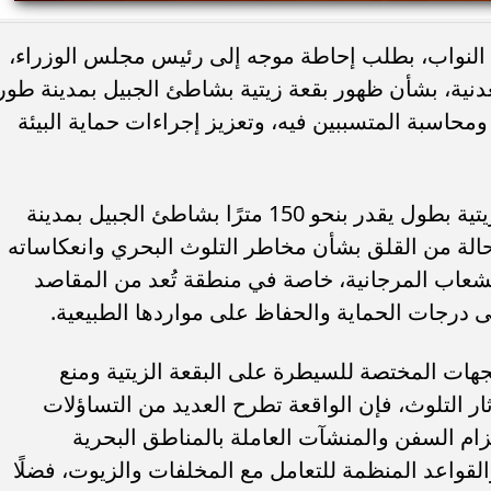
لنواب، بطلب إحاطة موجه إلى رئيس مجلس الوزراء،
ء رسالتها.. وفاة ممرضة
محافظ القاهرة يعتمد جدول إمتحانات ا
معدنية، بشأن ظهور بقعة زيتية بشاطئ الجبيل بمدينة طور
يد والأهالي ينعونها
الثاني للعام الدراسي ٢٠٢٥...
محاسبة المتسببين فيه، وتعزيز إجراءات حماية البيئة
وأوضح «محسب» أن واقعة ظهور بقعة زيتية بطول يقدر بنحو 150 مترًا بشاطئ الجبيل بمدينة
الة من القلق بشأن مخاطر التلوث البحري وانعكاساته
الشعاب المرجانية، خاصة في منطقة تُعد من المقاصد
لى درجات الحماية والحفاظ على مواردها الطبيعية.
جهات المختصة للسيطرة على البقعة الزيتية ومنع
ثار التلوث، فإن الواقعة تطرح العديد من التساؤلات
ام السفن والمنشآت العاملة بالمناطق البحرية
والقواعد المنظمة للتعامل مع المخلفات والزيوت، فضلًا