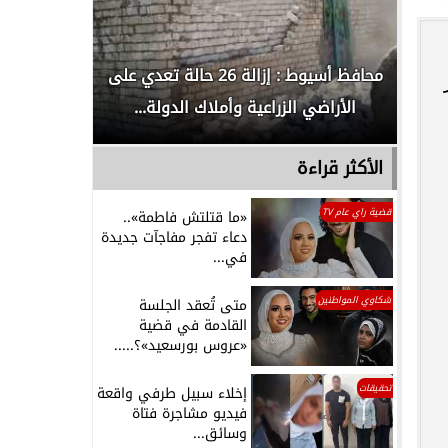
لدور
محافظ أسيوط : إزالة 26 حالة تعدي على
الداخلية ت
الأراضي الزراعية وأملاك الدولة...
رجل م
الأكثر قراءة
قضية راي عام TV
«ما قتلتش فاطمة»..
دعاء تفجر مفاجآت جديدة
في...
شكاوي المواطنين
متى تُعقد الجلسة
القادمة في قضية
«عروس بورسعيد»؟.....
تحقيقات
إخلاء سبيل طرفي واقعة
فيديو مشاجرة فتاة
وسائق...