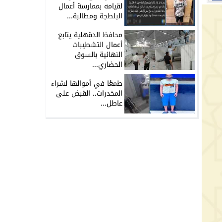
لقيامه بممارسة أعمال
البلطجة ومطالبة...
محافظ الدقهلية يتابع
أعمال التشطيبات
النهائية بالسوق
الحضاري...
طمعًا في أموالها لشراء
المخدرات.. القبض على
عاطل...