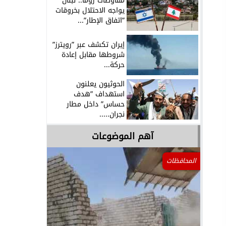
مفاوضات روما.. لبنان
يواجه الاحتلال بخروقات
”اتفاق الإطار”...
إيران تكشف عبر ”رويترز”
شروطها مقابل إعادة
حركة...
الحوثيون يعلنون
استهداف ”هدف
حساس” داخل مطار
نجران.....
آهم الموضوعات
المحافظات