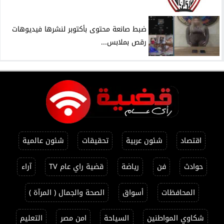
ضبط صانعة محتوى بأكتوبر لنشرها فيديوهات
رقص بملابس...
اقتصاد
شئون عربية
تحقيقات
شئون عالمية
حوادث
فن
رياضة
قضية راي عام TV
آراء
المحافظات
أسواق
الصحة والجمال ( المرآة )
شكاوي المواطنين
السياحة
امن مصر
التعليم