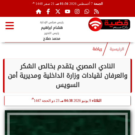
هـ
الجمعة
7 أغسطس 2026
01:56 صـ
21 صفر 1448
رئيس مجلس الإدارة
هشام ابراهيم
رئيس التحرير
محمد صلاح
الرئيسية
رياضة
النادي المصري يتقدم بخالص الشكر
والعرفان لقيادات وزارة الداخلية ومديرية أمن
السويس
هـ
الثلاثاء
9 يونيو 2026
04:38 مـ
23 ذو الحجة 1447