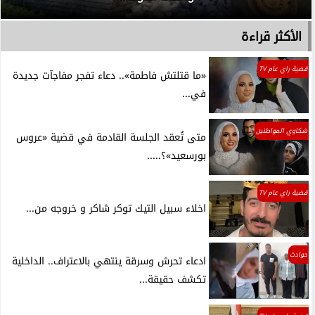
الأكثر قراءة
قضية راي عام TV
«ما قتلتش فاطمة».. دعاء تفجر مفاجآت جديدة
في...
شكاوي المواطنين
متى تُعقد الجلسة القادمة في قضية «عروس
بورسعيد»؟.....
قضية راي عام TV
اخلاء سبيل التيك توكر شاكر و خروجه من...
حوادث
ادعاء تحرش وسرقة ينتهي بالاعتراف.. الداخلية
تكشف حقيقة...