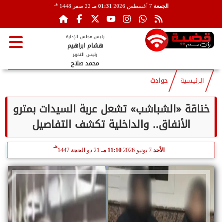
هـ
الجمعة
7 أغسطس 2026
01:31 مـ
22 صفر 1448
رئيس مجلس الإدارة
هشام ابراهيم
رئيس التحرير
محمد صلاح
الرئيسية
حوادث
خناقة «الشباشب» تشعل عربة السيدات بمترو
الأنفاق.. والداخلية تكشف التفاصيل
هـ
الأحد
7 يونيو 2026
11:10 مـ
21 ذو الحجة 1447