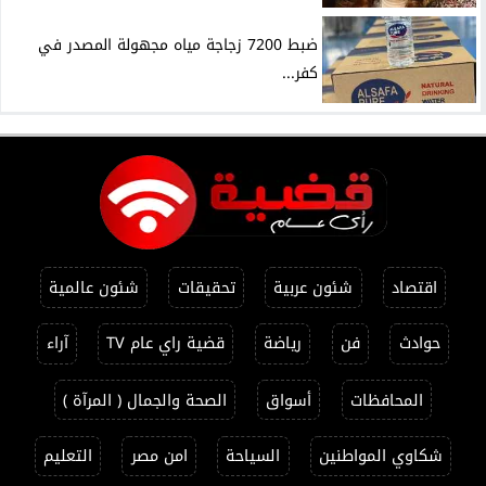
ضبط 7200 زجاجة مياه مجهولة المصدر في
كفر...
اقتصاد
شئون عربية
تحقيقات
شئون عالمية
حوادث
فن
رياضة
قضية راي عام TV
آراء
المحافظات
أسواق
الصحة والجمال ( المرآة )
شكاوي المواطنين
السياحة
امن مصر
التعليم