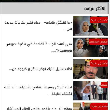
الأكثر قراءة
قضية راي عام TV
«ما قتلتش فاطمة».. دعاء تفجر مفاجآت جديدة
في...
شكاوي المواطنين
متى تُعقد الجلسة القادمة في قضية «عروس
بورسعيد»؟.....
قضية راي عام TV
اخلاء سبيل التيك توكر شاكر و خروجه من...
حوادث
ادعاء تحرش وسرقة ينتهي بالاعتراف.. الداخلية
تكشف حقيقة...
قضية راي عام TV
موقع رأي عام يتقدم بخالص العزاء للمستشار