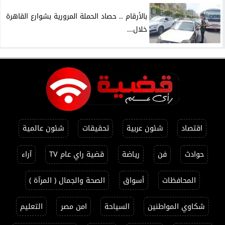
بالأرقام .. حصاد الحملة المرورية بشوارع القاهرة
خلال...
اقتصاد
شئون عربية
تحقيقات
شئون عالمية
حوادث
فن
رياضة
قضية راي عام TV
آراء
المحافظات
أسواق
الصحة والجمال ( المرآة )
شكاوي المواطنين
السياحة
امن مصر
التعليم