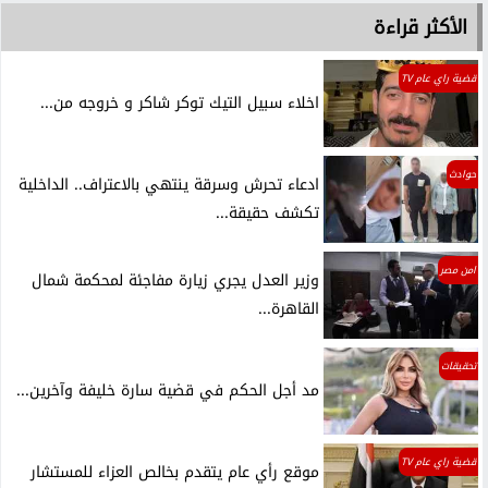
الأكثر قراءة
قضية راي عام TV
اخلاء سبيل التيك توكر شاكر و خروجه من...
حوادث
ادعاء تحرش وسرقة ينتهي بالاعتراف.. الداخلية
تكشف حقيقة...
امن مصر
وزير العدل يجري زيارة مفاجئة لمحكمة شمال
القاهرة...
تحقيقات
مد أجل الحكم في قضية سارة خليفة وآخرين...
قضية راي عام TV
موقع رأي عام يتقدم بخالص العزاء للمستشار