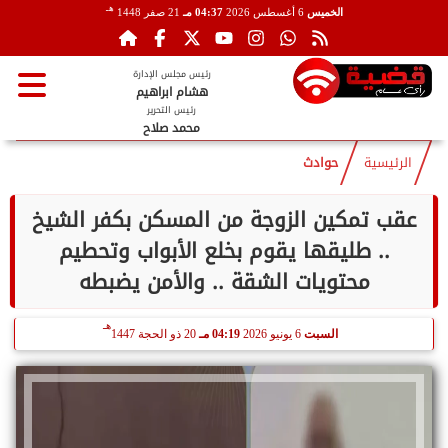
هـ
الخميس
6 أغسطس 2026
04:37 مـ
21 صفر 1448
رئيس مجلس الإدارة
هشام ابراهيم
رئيس التحرير
محمد صلاح
الرئيسية
حوادث
عقب تمكين الزوجة من المسكن بكفر الشيخ
.. طليقها يقوم بخلع الأبواب وتحطيم
محتويات الشقة .. والأمن يضبطه
هـ
السبت
6 يونيو 2026
04:19 مـ
20 ذو الحجة 1447