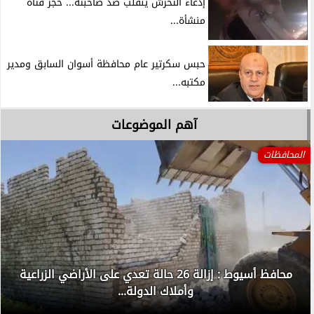
إدعاء التحرش ينقلب ضد صاحبته... حجز فتاة
منشأة...
حبس سكرتير عام محافظة أسوان السابق ومدير
مكتبه...
آهم الموضوعات
المحافظات
محافظ أسيوط : إزالة 26 حالة تعدي على الأراضي الزراعية
وأملاك الدولة...