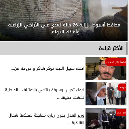
محافظ أسيوط : إزالة 26 حالة تعدي على الأراضي الزراعية
وأملاك الدولة...
الأكثر قراءة
قضية راي عام TV
اخلاء سبيل التيك توكر شاكر و خروجه من...
حوادث
ادعاء تحرش وسرقة ينتهي بالاعتراف.. الداخلية
تكشف حقيقة...
امن مصر
وزير العدل يجري زيارة مفاجئة لمحكمة شمال
القاهرة...