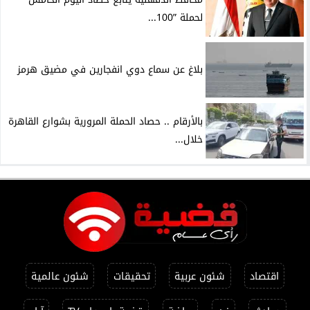
لحملة ”100...
بلاغ عن سماع دوي انفجارين في مضيق هرمز
بالأرقام .. حصاد الحملة المرورية بشوارع القاهرة
خلال...
اقتصاد
شئون عربية
تحقيقات
شئون عالمية