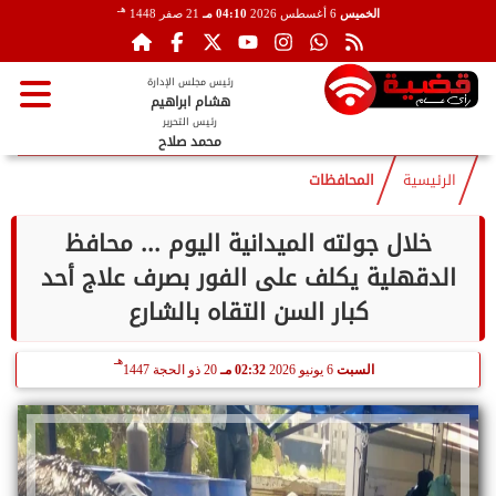
هـ
الخميس
6 أغسطس 2026
04:10 مـ
21 صفر 1448
رئيس مجلس الإدارة
هشام ابراهيم
رئيس التحرير
محمد صلاح
الرئيسية
المحافظات
خلال جولته الميدانية اليوم ... محافظ
الدقهلية يكلف على الفور بصرف علاج أحد
كبار السن التقاه بالشارع
هـ
السبت
6 يونيو 2026
02:32 مـ
20 ذو الحجة 1447