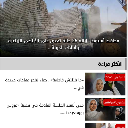
محافظ أسيوط : إزالة 26 حالة تعدي على الأراضي الزراعية
وأملاك الدولة...
الأكثر قراءة
قضية راي عام TV
«ما قتلتش فاطمة».. دعاء تفجر مفاجآت جديدة
في...
شكاوي المواطنين
متى تُعقد الجلسة القادمة في قضية «عروس
بورسعيد»؟.....
تحقيقات