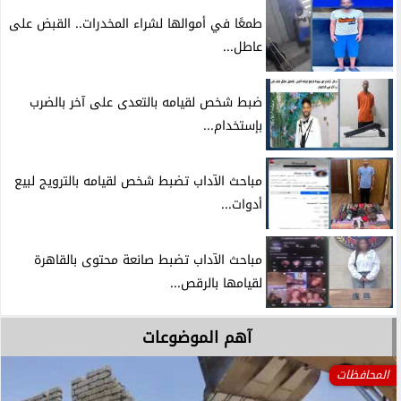
طمعًا في أموالها لشراء المخدرات.. القبض على
عاطل...
ضبط شخص لقيامه بالتعدى على آخر بالضرب
بإستخدام...
مباحث الآداب تضبط شخص لقيامه بالترويج لبيع
أدوات...
مباحث الآداب تضبط صانعة محتوى بالقاهرة
لقيامها بالرقص...
آهم الموضوعات
المحافظات