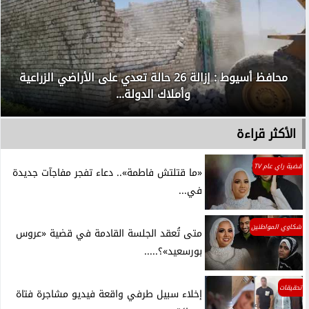
محافظ أسيوط : إزالة 26 حالة تعدي على الأراضي الزراعية
وأملاك الدولة...
الأكثر قراءة
قضية راي عام TV
«ما قتلتش فاطمة».. دعاء تفجر مفاجآت جديدة
في...
شكاوي المواطنين
متى تُعقد الجلسة القادمة في قضية «عروس
بورسعيد»؟.....
تحقيقات
إخلاء سبيل طرفي واقعة فيديو مشاجرة فتاة