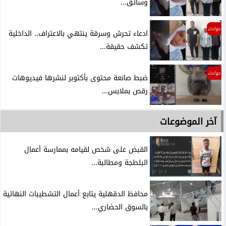
وسائق...
حوادث
ادعاء تحرش وسرقة ينتهي بالاعتراف.. الداخلية
تكشف حقيقة...
حوادث
ضبط صانعة محتوى بأكتوبر لنشرها فيديوهات
رقص بملابس...
آخر الموضوعات
القبض على شخص لقيامه بممارسة أعمال
البلطجة ومطالبة...
محافظ الدقهلية يتابع أعمال التشطيبات النهائية
بالسوق الحضاري...