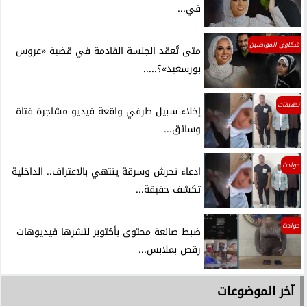
في...
شكاوي المواطنين
متى تُعقد الجلسة القادمة في قضية «عروس
بورسعيد»؟.....
تحقيقات
إخلاء سبيل طرفي واقعة فيديو مشاجرة فتاة
وسائق...
حوادث
ادعاء تحرش وسرقة ينتهي بالاعتراف.. الداخلية
تكشف حقيقة...
حوادث
ضبط صانعة محتوى بأكتوبر لنشرها فيديوهات
رقص بملابس...
آخر الموضوعات