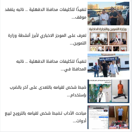
تنفيذًا لتكليفات محافظ الدقهلية .. نائبه يتفقد
موقف...
تعرف على الموجز الاخباري لأبرز أنشطة وزارة
التموين...
تنفيذًا لتكليفات محافظ الدقهلية .. نائبه
المحافظ في...
ضبط شخص لقيامه بالتعدى على آخر بالضرب
بإستخدام...
مباحث الآداب تضبط شخص لقيامه بالترويج لبيع
أدوات...