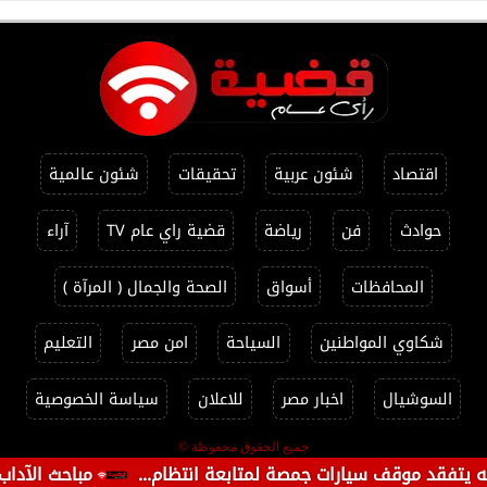
اقتصاد
شئون عربية
تحقيقات
شئون عالمية
حوادث
فن
رياضة
قضية راي عام TV
آراء
المحافظات
أسواق
الصحة والجمال ( المرآة )
شكاوي المواطنين
السياحة
امن مصر
التعليم
السوشيال
اخبار مصر
للاعلان
سياسة الخصوصية
جميع الحقوق محفوظة ©
يتفقد موقف سيارات جمصة لمتابعة انتظام...
مباحث الآداب تضب