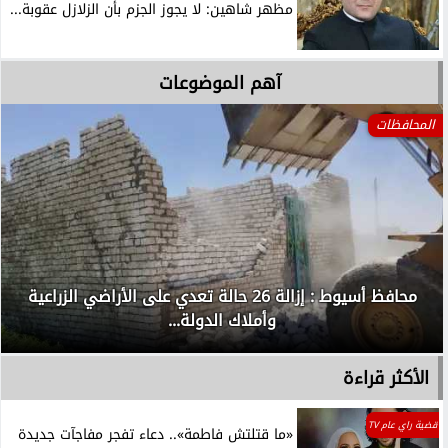
مظهر شاهين: لا يجوز الجزم بأن الزلازل عقوبة...
آهم الموضوعات
المحافظات
محافظ أسيوط : إزالة 26 حالة تعدي على الأراضي الزراعية
وأملاك الدولة...
الأكثر قراءة
قضية راي عام TV
«ما قتلتش فاطمة».. دعاء تفجر مفاجآت جديدة