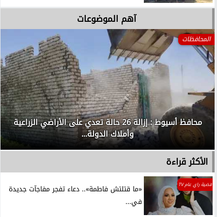
آهم الموضوعات
المحافظات
محافظ أسيوط : إزالة 26 حالة تعدي على الأراضي الزراعية
وأملاك الدولة...
الأكثر قراءة
قضية راي عام TV
«ما قتلتش فاطمة».. دعاء تفجر مفاجآت جديدة
في...