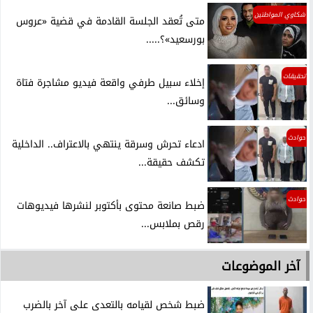
شكاوي المواطنين
متى تُعقد الجلسة القادمة في قضية «عروس
بورسعيد»؟.....
تحقيقات
إخلاء سبيل طرفي واقعة فيديو مشاجرة فتاة
وسائق...
حوادث
ادعاء تحرش وسرقة ينتهي بالاعتراف.. الداخلية
تكشف حقيقة...
حوادث
ضبط صانعة محتوى بأكتوبر لنشرها فيديوهات
رقص بملابس...
آخر الموضوعات
ضبط شخص لقيامه بالتعدى على آخر بالضرب