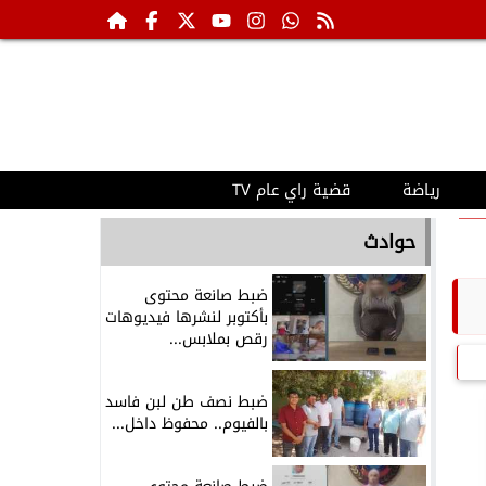
رياضة
قضية راي عام TV
حوادث
ضبط صانعة محتوى
بأكتوبر لنشرها فيديوهات
رقص بملابس...
ضبط نصف طن لبن فاسد
بالفيوم.. محفوظ داخل...