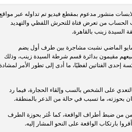
ملابسات منشور مدعوم بمقطع فيديو تم تداوله عبر مواقع
ء رسالتها.. وفاة ممرضة
محافظ القاهرة يعتمد جدول إمتحانات ا
الحساب من تعرض فتاة للتحرش اللفظي والتهديد
يد والأهالي ينعونها
الثاني للعام الدراسي ٢٠٢٥...
ة السيدة زينب بالقاهرة.
لفحص والتحريات، تبين أنه بتاريخ 30 مايو الماضي نشبت مشاجرة بين طرف أول يضم
هم مقيمون بدائرة قسم شرطة السيدة زينب، وذلك
ة إحدى الفتاتين لفظيًا، ما أدى إلى تطور الأمر لمشادة
التعدي على الشخص بالسب وإلقاء الحجارة، فيما رد
كان بحوزته، ما تسبب في حالة من الذعر بالمنطقة.
من من ضبط أطراف الواقعة، كما عُثر بحوزة الطرف
روا بارتكاب الواقعة على النحو المشار إليه.