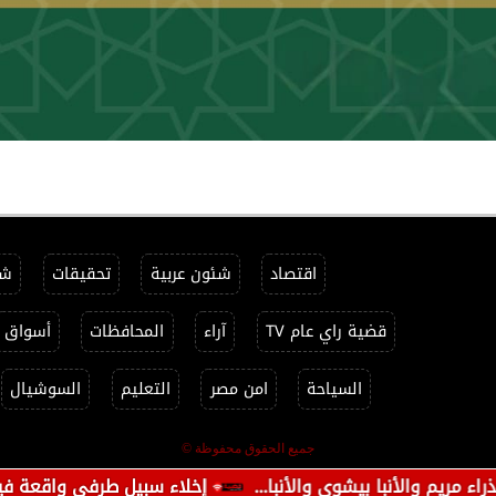
اقتصاد
شئون عربية
تحقيقات
شئ
قضية راي عام TV
آراء
المحافظات
أسواق
السياحة
امن مصر
التعليم
السوشيال
جميع الحقوق محفوظة ©
نبا بيشوى والأنبا...
إخلاء سبيل طرفي واقعة فيديو مشاجرة فتاة