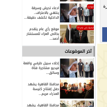
ة
حوادث
ادعاء تحرش وسرقة
ينتهي بالاعتراف..
الداخلية تكشف حقيقة...
قضية راي عام TV
موقع رأي عام يتقدم
بخالص العزاء للمستشار
أحمد...
آخر الموضوعات
إخلاء سبيل طرفي واقعة
فيديو مشاجرة فتاة
وسائق...
محافظ القاهرة يشهد
حفل إفتتاح كنيسة
العذراء مريم...
محافظ القاهرة، يشهد