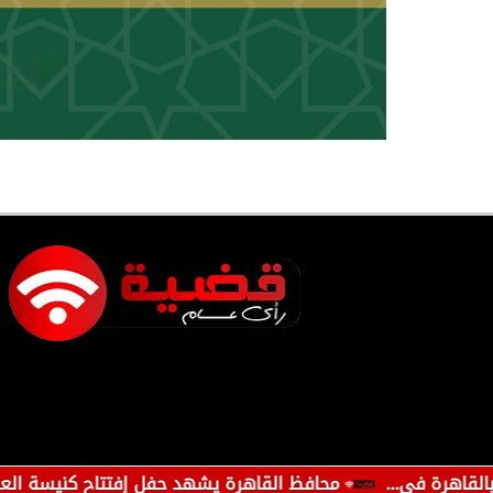
ي...
محافظ القاهرة يشهد حفل إفتتاح كنيسة العذراء مريم والأ