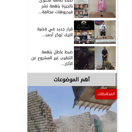
ضبط صانعة محتوى
بالجيزة بتهمة نشر
فيديوهات مخالفة...
قرار جديد في قضية
التيك توكر أحمد...
ضبط عاطل بتهمة
التنقيب غير المشروع عن
الآثار...
آهم الموضوعات
المحافظات