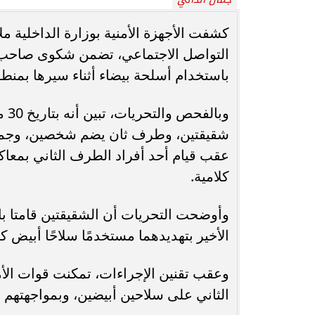
محافظ أسيوط : حملات مكثفة لرفع
كشفت الأجهزة الأمنية بوزارة الداخلية 
الإشغالات بحي شرق لإعادة الانضباط
رحلت في أثناء أدا
التواصل الاجتماعي، تضمن شكوى صاحب 
وتحقيق...
بمستشفى بني عب
باستخدام أسلحة بيضاء أثناء سيرها بمنطق
وبا
شقيقتين، وطرف ثان يضم شخصين، وجميع
عقب قيام أحد أفراد الطرف الثاني بمعاكس
كلامية.
وأوضحت التحريات أن الشقيقتين قامتا ب
الأخير بتهديدهما مستخدمًا سلاحًا أبيض 
وعقب تقنين الإجراءات، تمكنت قوات الأ
الثاني على سلاحين أبيضين، وبمواجهتهم أق