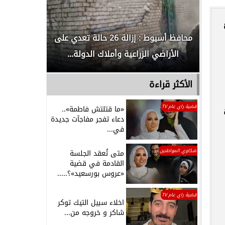
لدور
محافظ أسيوط : إزالة 26 حالة تعدي على
الداخلية ت
الأراضي الزراعية وأملاك الدولة...
رجل م
الأكثر قراءة
قضية راي عام TV
«ما قتلتش فاطمة»..
دعاء تفجر مفاجآت جديدة
في...
شكاوي المواطنين
متى تُعقد الجلسة
القادمة في قضية
«عروس بورسعيد»؟.....
قضية راي عام TV
اخلاء سبيل التيك توكر
شاكر و خروجه من...