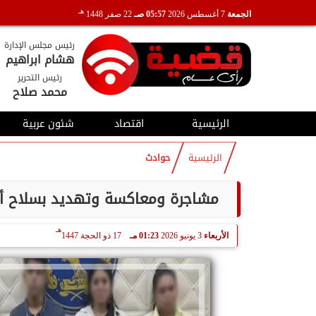
هـ
الجمعة
7 أغسطس 2026
05:57 صـ
22 صفر 1448
رئيس مجلس الإدارة
هشام ابراهيم
رئيس التحرير
محمد صلاح
الرئيسية
اقتصاد
شئون عربية
الرئيسية
حوادث
مشاجرة ومعاكسة وتهديد بسلاح أب
هـ
الأربعاء
3 يونيو 2026
01:23 مـ
17 ذو الحجة 1447