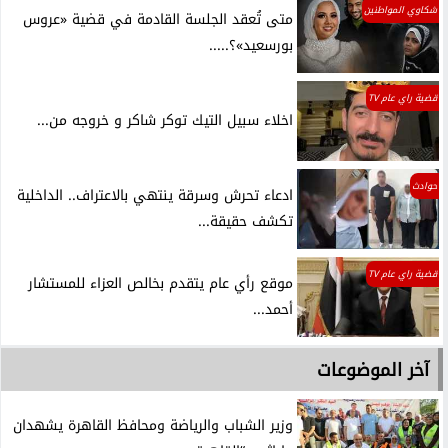
شكاوي المواطنين
متى تُعقد الجلسة القادمة في قضية «عروس
بورسعيد»؟.....
قضية راي عام TV
اخلاء سبيل التيك توكر شاكر و خروجه من...
حوادث
ادعاء تحرش وسرقة ينتهي بالاعتراف.. الداخلية
تكشف حقيقة...
قضية راي عام TV
موقع رأي عام يتقدم بخالص العزاء للمستشار
أحمد...
آخر الموضوعات
وزير الشباب والرياضة ومحافظ القاهرة يشهدان