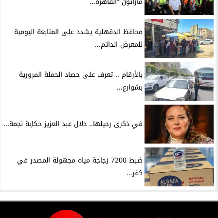
ماراثون “القاهرة...
محافظ الدقهلية يشدد على المتابعة اليومية
للمعرض الدائم...
بالأرقام .. تعرف على حصاد الحملة المرورية
بشوارع...
في ذكرى رحيلها.. دلال عبد العزيز حكاية نجمة...
ضبط 7200 زجاجة مياه مجهولة المصدر في
كفر...