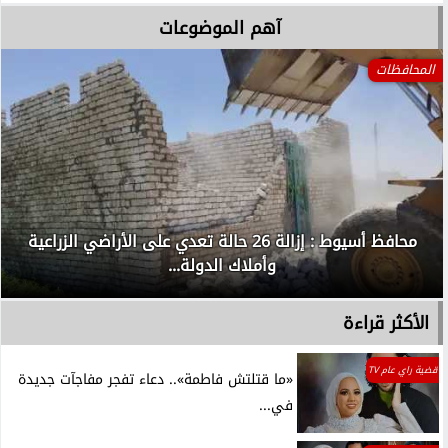
آهم الموضوعات
المحافظات
محافظ أسيوط : إزالة 26 حالة تعدي على الأراضي الزراعية
وأملاك الدولة...
الأكثر قراءة
قضية راي عام TV
«ما قتلتش فاطمة».. دعاء تفجر مفاجآت جديدة
في...