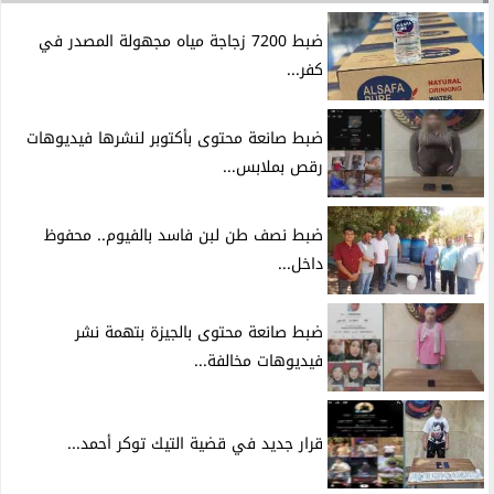
ضبط 7200 زجاجة مياه مجهولة المصدر في
كفر...
ضبط صانعة محتوى بأكتوبر لنشرها فيديوهات
رقص بملابس...
ضبط نصف طن لبن فاسد بالفيوم.. محفوظ
داخل...
ضبط صانعة محتوى بالجيزة بتهمة نشر
فيديوهات مخالفة...
قرار جديد في قضية التيك توكر أحمد...