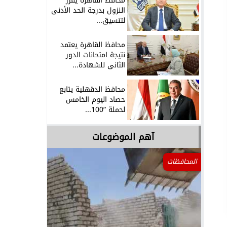
محافظ القاهرة يقرر
النزول بدرجة الحد الأدنى
لتنسيق...
محافظ القاهرة يعتمد
نتيجة امتحانات الدور
الثانى للشهادة...
محافظ الدقهلية يتابع
حصاد اليوم الخامس
لحملة ”100...
آهم الموضوعات
المحافظات