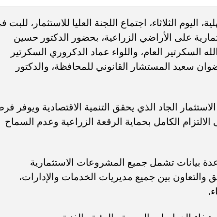
اليوم الثلاثاء، اجتماع اللجنة العليا للاستثمار، للبت ف
ء رسالتها.. وفاة ممرضة
محافظ القاهرة يعتمد جدول إمتحانات ا
ارية على الأراضي الزراعية، بحضور الدكتور حسين
يد والأهالي ينعونها
الثاني للعام الدراسي ٢٠٢٥...
له السكرتير العام، واللواء عماد الدكروري السكرتير
وان سعيد المستشار القانوني للمحافظة، والدكتور
استثمار الجاد الذي يحقق التنمية الاقتصادية ويوفر فر
الالتزام الكامل بحماية الرقعة الزراعية وعدم السماح
عدة بيانات تشمل جميع المشروعات الاستثمارية
يق والتعاون بين جميع مديريات الخدمات والإدارات،
ء.