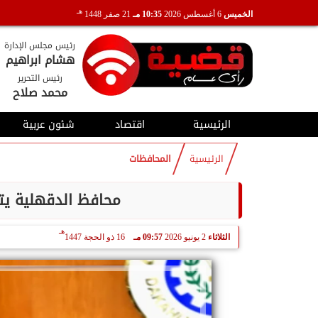
هـ
الخميس
6 أغسطس 2026
10:35 مـ
21 صفر 1448
رئيس مجلس الإدارة
هشام ابراهيم
رئيس التحرير
محمد صلاح
الرئيسية
اقتصاد
شئون عربية
الرئيسية
المحافظات
محافظ الدقهلية يترأ
هـ
الثلاثاء
2 يونيو 2026
09:57 مـ
16 ذو الحجة 1447