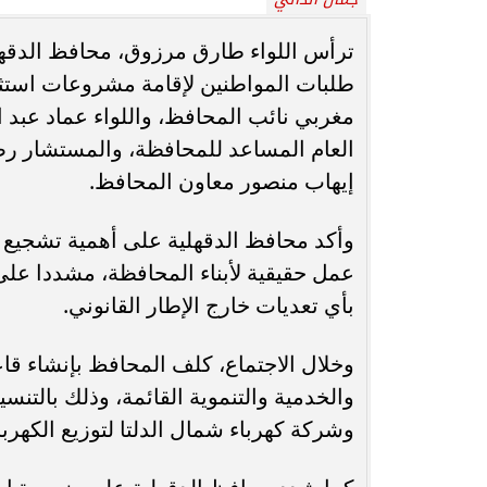
محافظ أسيوط : حملات مكثفة لرفع
ترأس اللواء طارق مرزوق، محافظ الدقهلية، 
الإشغالات بحي شرق لإعادة الانضباط
رحلت في أثناء أدا
طلبات المواطنين لإقامة مشروعات استثم
وتحقيق...
بمستشفى بني عب
مغربي نائب المحافظ، واللواء عماد عبد ال
العام المساعد للمحافظة، والمستشار رض
إيهاب منصور معاون المحافظ.
وأكد محافظ الدقهلية على أهمية تشجيع ال
عمل حقيقية لأبناء المحافظة، مشددا على 
بأي تعديات خارج الإطار القانوني.
وخلال الاجتماع، كلف المحافظ بإنشاء قا
والخدمية والتنموية القائمة، وذلك بالتنس
وشركة كهرباء شمال الدلتا لتوزيع الكهربا