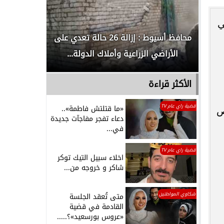
ي
لدور
محافظ أسيوط : إزالة 26 حالة تعدي على
الداخلية ت
الأراضي الزراعية وأملاك الدولة...
رجل م
الأكثر قراءة
قضية راي عام TV
«ما قتلتش فاطمة»..
ص
دعاء تفجر مفاجآت جديدة
في...
قضية راي عام TV
اخلاء سبيل التيك توكر
شاكر و خروجه من...
شكاوي المواطنين
متى تُعقد الجلسة
القادمة في قضية
«عروس بورسعيد»؟.....