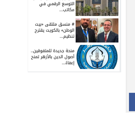
التوسع الرقمي في
مكاتب...
# منسق ملتقى «بيت
الوطن» بالكويت يقترح
تنظيم...
منحة جديدة للمتفوقين..
أصول الدين بالأزهر تمنح
إعفاءً...