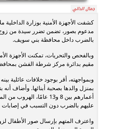
جمال الدالي
محافظ أسيوط : حملات مكثفة لرفع
الإشغالات بحي شرق لإعادة الانضباط
رحلت في أثناء أدا
كشفت الأجهزة الأمنية بوزارة الداخلية 
وتحقيق...
بمستشفى بني عب
مدعوم بصور، تضمن تضرر سيدة من زوج نجل
بالضرب داخل محافظة بني سويف.
وبالفحص والتحريات، تمكنت الأجهزة الأ
مقيم بدائرة مركز شرطة الفشن بمحافظ
وبمواجهته، أقر بوجود خلافات عائلية بين
أعمارهم بين 8 و13 عامًا، 
عليهم بالضرب دون التسبب في إصابات 
واعترف المتهم بإرسال صور الأطفال لزوجت