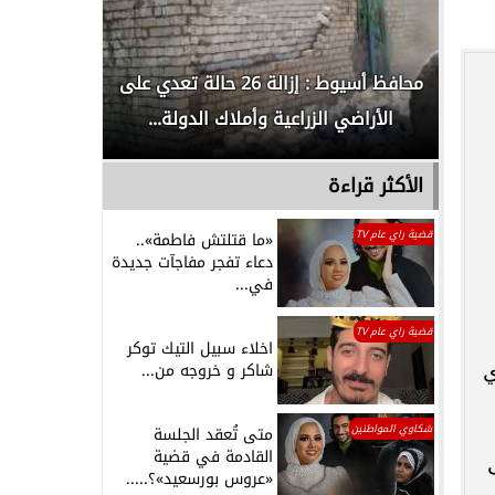
لدور
محافظ أسيوط : إزالة 26 حالة تعدي على
الداخلية ت
الأراضي الزراعية وأملاك الدولة...
رجل م
الأكثر قراءة
قضية راي عام TV
«ما قتلتش فاطمة»..
دعاء تفجر مفاجآت جديدة
في...
قضية راي عام TV
اخلاء سبيل التيك توكر
ي
شاكر و خروجه من...
شكاوي المواطنين
متى تُعقد الجلسة
القادمة في قضية
«عروس بورسعيد»؟.....