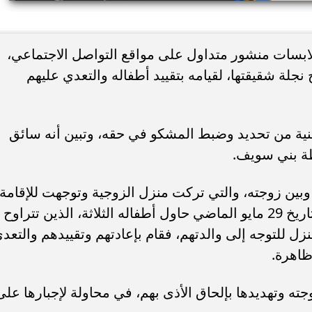
ء رسالتها.. وفاة ممرضة
محافظ القاهرة يعتمد جدول إمتحانات ا
ملابسات منشور متداول على مواقع التواصل الاجتماعي،
يد والأهالي ينعونها
الثاني للعام الدراسي ٢٠٢٥...
ة شقيقتها، لقيامه بتقييد أطفاله والتعدي عليهم
منية من تحديد وضبط المشكو في حقه، وتبين أنه سائق
ة بني سويف.
ه وبين زوجته، والتي تركت منزل الزوجية وتوجهت للإقامة
بمنزل والدها بصحبة أبنائها. وأضاف أنه بتاريخ 29 مايو الماضي حاول أطفاله الثلاثة، الذين تتراوح
الهروب من المنزل للتوجه إلى والدتهم، فقام بإعادتهم وتقييدهم والتعد
ظاهرة.
ه وتهديدها بإلحاق الأذى بهم، في محاولة لإجبارها على