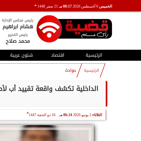
هـ
الخميس
6 أغسطس 2026
08:17 مـ
21 صفر 1448
رئيس مجلس الإدارة
هشام ابراهيم
رئيس التحرير
محمد صلاح
الرئيسية
اقتصاد
شئون عربية
الرئيسية
حوادث
الداخلية تكشف واقعة تقييد أب لأ
هـ
الثلاثاء
2 يونيو 2026
06:24 مـ
16 ذو الحجة 1447