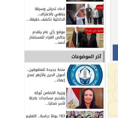
حوادث
ادعاء تحرش وسرقة
ينتهي بالاعتراف..
الداخلية تكشف حقيقة...
قضية راي عام TV
موقع رأي عام يتقدم
بخالص العزاء للمستشار
أحمد...
آخر الموضوعات
منحة جديدة للمتفوقين..
أصول الدين بالأزهر تمنح
إعفاءً...
وزيرة التضامن تُوجّه
بتقديم مساعدات عاجلة
لأسر ضحايا...
183 يومًا دراسة.. التعليم