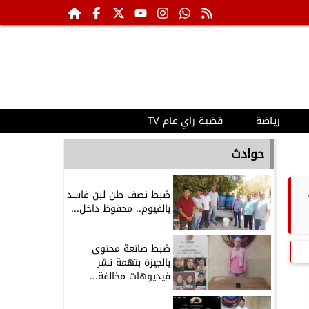
رياضة
قضية راي عام TV
حوادث
ضبط نصف طن لبن فاسد
بالفيوم.. محفوظ داخل...
ضبط صانعة محتوى
بالجيزة بتهمة نشر
فيديوهات مخالفة...