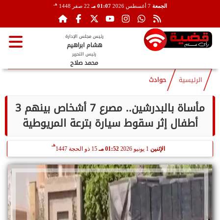
هـ
الجمعة
7 أغسطس 2026
01:07 مـ
22 صفر 1448
رئيس مجلس الإدارة
هشام ابراهيم
رئيس التحرير
محمد صلاح
الرئيسية
حوادث
مأساة بالبدرشين.. مصرع 7 أشخاص بينهم 3
أطفال إثر سقوط سيارة بترعة المريوطية
هـ
الإثنين
1 يونيو 2026
01:52 مـ
15 ذو الحجة 1447