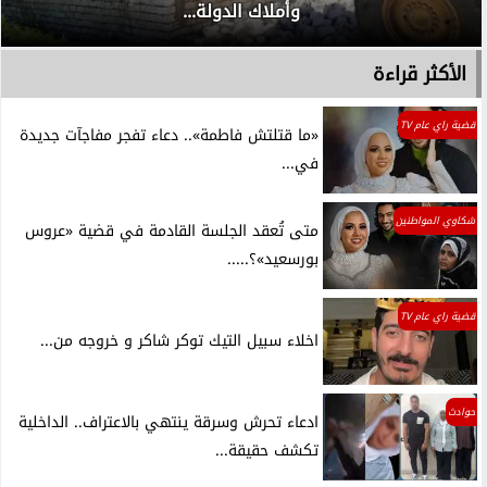
وأملاك الدولة...
الأكثر قراءة
قضية راي عام TV
«ما قتلتش فاطمة».. دعاء تفجر مفاجآت جديدة
في...
شكاوي المواطنين
متى تُعقد الجلسة القادمة في قضية «عروس
بورسعيد»؟.....
قضية راي عام TV
اخلاء سبيل التيك توكر شاكر و خروجه من...
حوادث
ادعاء تحرش وسرقة ينتهي بالاعتراف.. الداخلية
تكشف حقيقة...