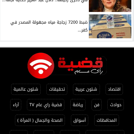
ضبط 7200 زجاجة مياه مجهولة المصدر في
كفر...
اقتصاد
شئون عربية
تحقيقات
شئون عالمية
حوادث
فن
رياضة
قضية راي عام TV
آراء
المحافظات
أسواق
الصحة والجمال ( المرآة )