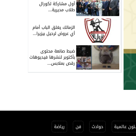
أول مشاركة لكورال
طلاب مديرية...
الزمالك يغلق الباب أمام
أي عروض لرحيل بيزيرا...
ضبط صانعة محتوى
بأكتوبر لنشرها فيديوهات
رقص بملابس...
ون عالمية
حوادث
فن
رياضة