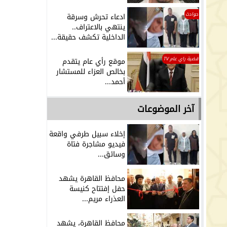
حوادث
ادعاء تحرش وسرقة
ينتهي بالاعتراف..
الداخلية تكشف حقيقة...
قضية راي عام TV
موقع رأي عام يتقدم
بخالص العزاء للمستشار
أحمد...
آخر الموضوعات
إخلاء سبيل طرفي واقعة
فيديو مشاجرة فتاة
وسائق...
محافظ القاهرة يشهد
حفل إفتتاح كنيسة
العذراء مريم...
محافظ القاهرة، يشهد