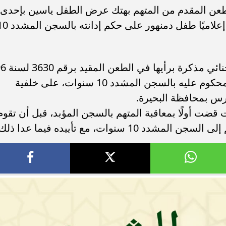
ن المقدم من المتهم بهتك عرض الطفل ياسين بإحدى
المدارس الخاصة، في الواقعة المعروفة إعلاميًا طفل دمنهور على حكم 
ء رسالتها.. وفاة ممرضة
محافظ القاهرة يعتمد جدول إمتحانات ا
يد والأهالي ينعونها
الثاني للعام الدراسي ٢٠٢٥...
وفي وقت سابق، أودعت نيابة النقض الجنائي مذكرة ب
قضائية، والمقدم من المتهم صبري.ك، المحكوم عليه بالسجن المشدد 10 سنوات، على خلفية
رس بمحافظة البحيرة.
قضت أولًا بمعاقبة المتهم بالسجن المؤبد، قبل أن تقوم
سنوات، مع تأييده فيما عدا ذلك.