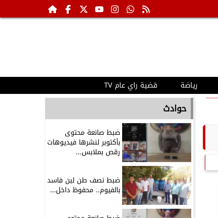
رياضة
قضية راي عام TV
حوادث
ضبط صانعة محتوى
بأكتوبر لنشرها فيديوهات
رقص بملابس...
ضبط نصف طن لبن فاسد
بالفيوم.. محفوظ داخل...