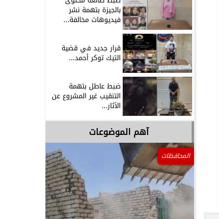
ضبط صانعة محتوى
بالجيزة بتهمة نشر
فيديوهات مخالفة...
قرار جديد في قضية
التيك توكر أحمد...
ضبط عاطل بتهمة
التنقيب غير المشروع عن
الآثار...
آهم الموضوعات
المحافظات