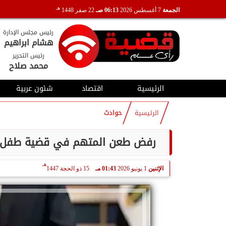
هـ
الجمعة
7 أغسطس 2026
06:13 صـ
22 صفر 1448
رئيس مجلس الإدارة
هشام ابراهيم
رئيس التحرير
محمد صلاح
الرئيسية
اقتصاد
شئون عربية
الرئيسية
حوادث
رفض طعن المتهم في قضية طفل دمنهور
هـ
الإثنين
1 يونيو 2026
01:43 مـ
15 ذو الحجة 1447