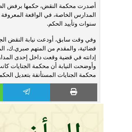
أصدرت محكمة النقض، حكمها برفض الطع
محافظ أسيوط : حملات مكثفة لرفع
الإشغالات بحي شرق لإعادة الانضباط
رحلت في أثناء أدا
سنوات وتأييد الحكم.
وتحقيق...
بمستشفى بني عب
إدانته في قضية وقعت داخل إحدى المدا
وأوضحت النيابة أن محكمة الجنايات كانت 
محكمة الجنايات المستأنفة بتعديل الحكم إلى السجن المشدد 10 