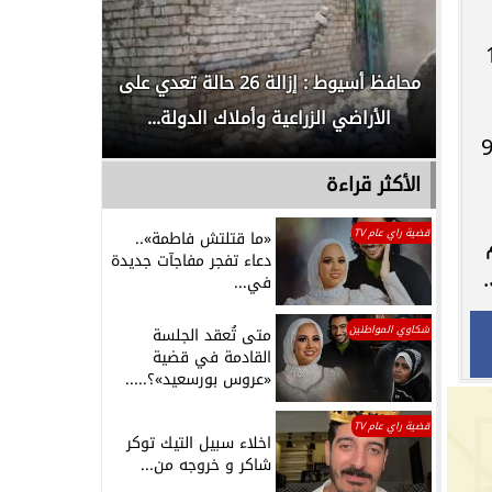
إدانته بالسجن المشدد 10
لدور
محافظ أسيوط : إزالة 26 حالة تعدي على
الداخلية ت
الأراضي الزراعية وأملاك الدولة...
رجل م
رأيها في الطعن المقيد برقم 3630 لسنة 96
الأكثر قراءة
قضية راي عام TV
«ما قتلتش فاطمة»..
دعاء تفجر مفاجآت جديدة
في...
شكاوي المواطنين
متى تُعقد الجلسة
القادمة في قضية
«عروس بورسعيد»؟.....
قضية راي عام TV
اخلاء سبيل التيك توكر
شاكر و خروجه من...