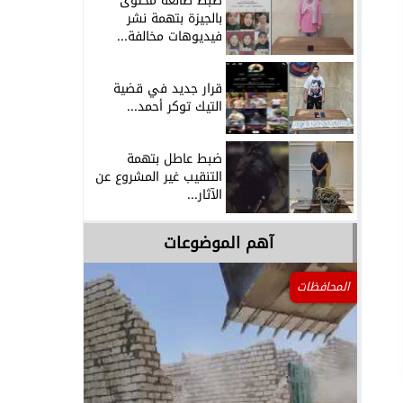
ضبط صانعة محتوى
بالجيزة بتهمة نشر
فيديوهات مخالفة...
قرار جديد في قضية
التيك توكر أحمد...
ضبط عاطل بتهمة
التنقيب غير المشروع عن
الآثار...
آهم الموضوعات
المحافظات