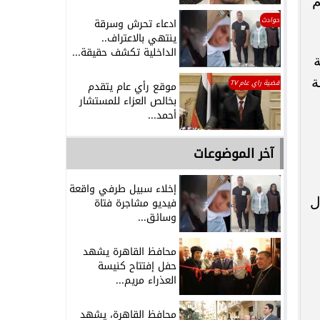
م
حوادث
ادعاء تحرش وسرقة
ينتهي بالاعتراف..
الداخلية تكشف حقيقة...
ة
ة
قضية راي عام TV
موقع رأي عام يتقدم
بخالص العزاء للمستشار
أحمد...
آخر الموضوعات
إخلاء سبيل طرفي واقعة
ل
فيديو مشاجرة فتاة
وسائق...
محافظ القاهرة يشهد
حفل إفتتاح كنيسة
العذراء مريم...
محافظ القاهرة، يشهد