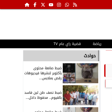
رياضة
قضية راي عام TV
حوادث
ضبط صانعة محتوى
بأكتوبر لنشرها فيديوهات
رقص بملابس...
ضبط نصف طن لبن فاسد
بالفيوم.. محفوظ داخل...