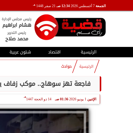
هـ
الجمعة
7 أغسطس 2026
12:34 صـ
21 صفر 1448
رئيس مجلس الإدارة
هشام ابراهيم
رئيس التحرير
محمد صلاح
الرئيسية
اقتصاد
شئون عربية
الرئيسية
حوادث
فاجعة تهز سوهاج.. موكب زفاف يتحول إلى مأت
هـ
الإثنين
1 يونيو 2026
01:36 صـ
14 ذو الحجة 1447