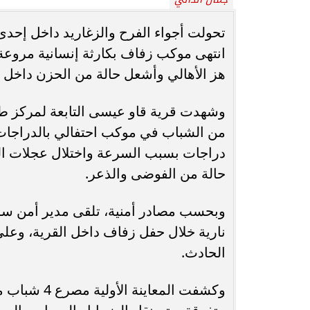
محافظ أسيوط : حملات مكثفة لرفع
تحولت أجواء الفرح والزغاريد داخل إح
الإشغالات بحي شرق لإعادة الانضباط
رحلت في أثناء أدا
وتحقيق...
بمستشفى بني عب
هز الأهالي وأشعل حالة من الحزن داخل ا
وشهدت قرية قاو عيسى التابعة لمركز طما
من الشباب في موكب احتفالي بالدراجات 
دراجات بسبب السرعة واختلال عجلات ال
حالة من الفوضى والذعر.
وبحسب مصادر أمنية، تلقى مدير أمن سوه
نارية خلال حفل زفاف داخل القرية، وعلى
الحادث.
وكشفت المعا