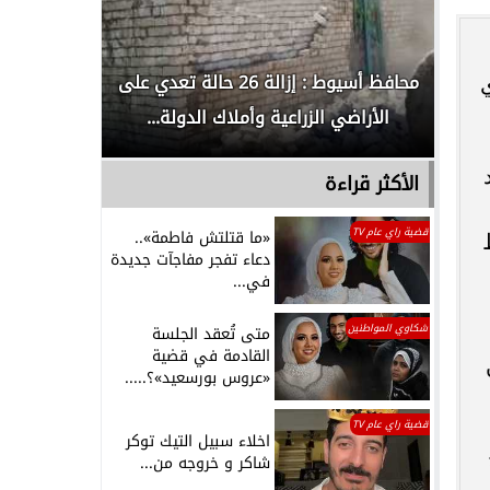
لدور
محافظ أسيوط : إزالة 26 حالة تعدي على
الداخلية ت
وي
الأراضي الزراعية وأملاك الدولة...
رجل م
الأكثر قراءة
قضية راي عام TV
«ما قتلتش فاطمة»..
دعاء تفجر مفاجآت جديدة
في...
شكاوي المواطنين
متى تُعقد الجلسة
القادمة في قضية
«عروس بورسعيد»؟.....
قضية راي عام TV
اخلاء سبيل التيك توكر
شاكر و خروجه من...