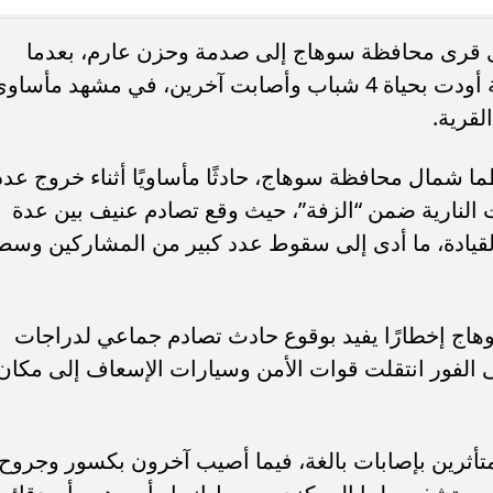
دى قرى محافظة سوهاج إلى صدمة وحزن عارم، بعدما
ء رسالتها.. وفاة ممرضة
محافظ القاهرة يعتمد جدول إمتحانات ا
انتهى موكب زفاف بكارثة إنسانية مروعة أودت بحياة 4 شباب وأصابت آخرين، في مشهد مأسا
يد والأهالي ينعونها
الثاني للعام الدراسي ٢٠٢٥...
لقرية.
 شمال محافظة سوهاج، حادثًا مأساويًا أثناء خروج عدد
النارية ضمن “الزفة”، حيث وقع تصادم عنيف بين عدة
قيادة، ما أدى إلى سقوط عدد كبير من المشاركين وسط
اج إخطارًا يفيد بوقوع حادث تصادم جماعي لدراجات
 الفور انتقلت قوات الأمن وسيارات الإسعاف إلى مكان
ينة الأولية مصرع 4 شباب متأثرين بإصابات بالغة، فيما أصيب آخرون بكسور وجروح