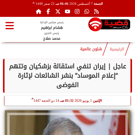
هـ
الجمعة
7 أغسطس 2026
06:46 صـ
22 صفر 1448
رئيس مجلس الإدارة
هشام ابراهيم
رئيس التحرير
محمد صلاح
الرئيسية
شئون عالمية
عاجل | إيران تنفي استقالة بزشكيان وتتهم
“إعلام الموساد” بنشر الشائعات لإثارة
الفوضى
هـ
الإثنين
1 يونيو 2026
01:32 صـ
14 ذو الحجة 1447