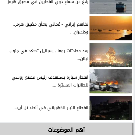
بلاغ عن سماع دوي انفجارين في مضيق هرمز
تفاهم إيراني - عُماني بشأن مضيق هرمز..
وطهران...
بعد محادثات روما.. إسرائيل تصعّد في جنوب
لبنان...
انفجار سيارة يستهدف رئيس مصنع روسي
للطائرات المسيّرة.....
انقطاع التيار الكهربائي في أنحاء تل أبيب
آهم الموضوعات