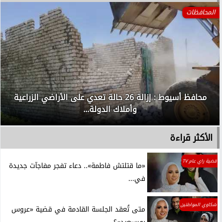
المحافظات
محافظ أسيوط : إزالة 26 حالة تعدي على الأراضي الزراعية
وأملاك الدولة...
الأكثر قراءة
قضية راي عام TV
«ما قتلتش فاطمة».. دعاء تفجر مفاجآت جديدة
في...
شكاوي المواطنين
متى تُعقد الجلسة القادمة في قضية «عروس