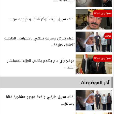
بورسعيد»؟.....
قضية راي عام TV
اخلاء سبيل التيك توكر شاكر و خروجه من...
حوادث
ادعاء تحرش وسرقة ينتهي بالاعتراف.. الداخلية
تكشف حقيقة...
قضية راي عام TV
موقع رأي عام يتقدم بخالص العزاء للمستشار
أحمد...
آخر الموضوعات
إخلاء سبيل طرفي واقعة فيديو مشاجرة فتاة
وسائق...