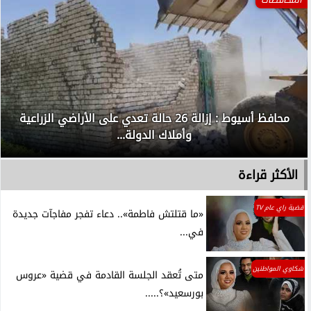
محافظ أسيوط : إزالة 26 حالة تعدي على الأراضي الزراعية
وأملاك الدولة...
الأكثر قراءة
قضية راي عام TV
«ما قتلتش فاطمة».. دعاء تفجر مفاجآت جديدة
في...
شكاوي المواطنين
متى تُعقد الجلسة القادمة في قضية «عروس
بورسعيد»؟.....