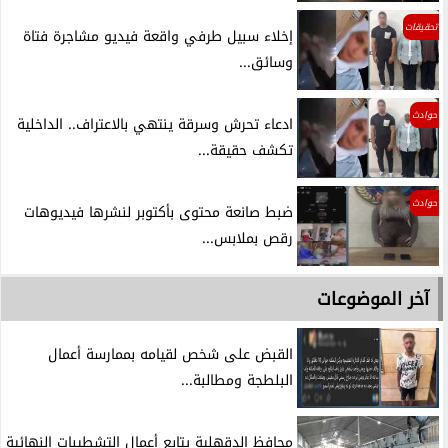
تحقيقات
إخلاء سبيل طرفي واقعة فيديو مشاجرة فتاة
وسائق...
حوادث
ادعاء تحرش وسرقة ينتهي بالاعتراف.. الداخلية
تكشف حقيقة...
حوادث
ضبط صانعة محتوى بأكتوبر لنشرها فيديوهات
رقص بملابس...
آخر الموضوعات
القبض على شخص لقيامه بممارسة أعمال
البلطجة ومطالبة...
محافظ الدقهلية يتابع أعمال التشطيبات النهائية