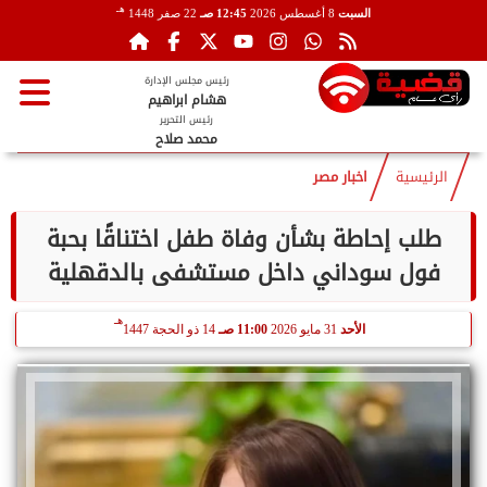
هـ
السبت
8 أغسطس 2026
12:45 صـ
22 صفر 1448
رئيس مجلس الإدارة
هشام ابراهيم
رئيس التحرير
محمد صلاح
الرئيسية
اخبار مصر
طلب إحاطة بشأن وفاة طفل اختناقًا بحبة
فول سوداني داخل مستشفى بالدقهلية
هـ
الأحد
31 مايو 2026
11:00 صـ
14 ذو الحجة 1447