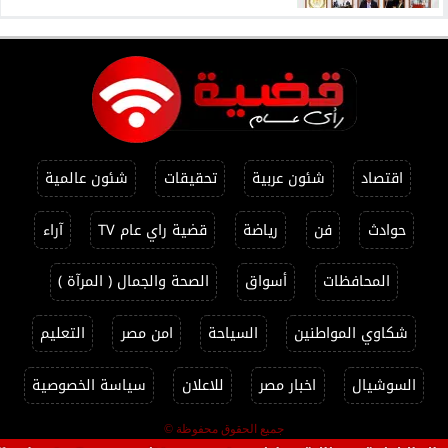
اقتصاد
شئون عربية
تحقيقات
شئون عالمية
حوادث
فن
رياضة
قضية راي عام TV
آراء
المحافظات
أسواق
الصحة والجمال ( المرآة )
شكاوي المواطنين
السياحة
امن مصر
التعليم
السوشيال
اخبار مصر
للاعلان
سياسة الخصوصية
جميع الحقوق محفوظة ©