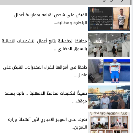
القبض على شخص لقيامه بممارسة أعمال
البلطجة ومطالبة...
محافظ الدقهلية يتابع أعمال التشطيبات النهائية
بالسوق الحضاري...
طمعًا في أموالها لشراء المخدرات.. القبض على
عاطل...
تنفيذًا لتكليفات محافظ الدقهلية .. نائبه يتفقد
موقف...
تعرف على الموجز الاخباري لأبرز أنشطة وزارة
التموين...