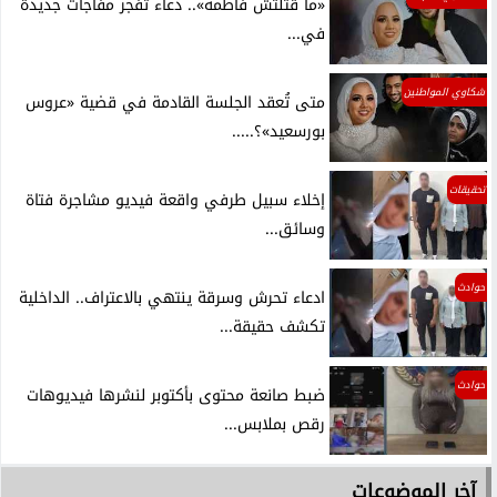
«ما قتلتش فاطمة».. دعاء تفجر مفاجآت جديدة
في...
شكاوي المواطنين
متى تُعقد الجلسة القادمة في قضية «عروس
بورسعيد»؟.....
تحقيقات
إخلاء سبيل طرفي واقعة فيديو مشاجرة فتاة
وسائق...
حوادث
ادعاء تحرش وسرقة ينتهي بالاعتراف.. الداخلية
تكشف حقيقة...
حوادث
ضبط صانعة محتوى بأكتوبر لنشرها فيديوهات
رقص بملابس...
آخر الموضوعات