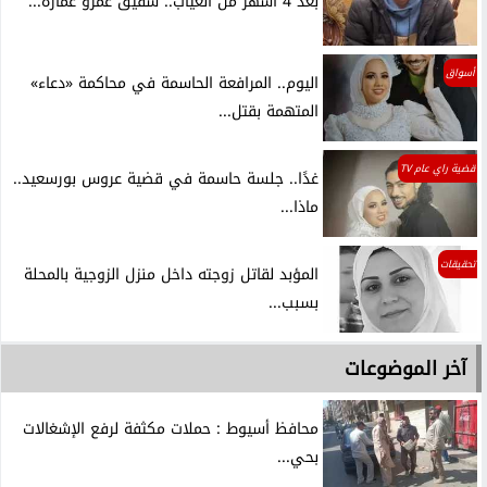
بعد 4 أشهر من الغياب.. شقيق عمرو عمارة...
أسواق
اليوم.. المرافعة الحاسمة في محاكمة «دعاء»
المتهمة بقتل...
قضية راي عام TV
غدًا.. جلسة حاسمة في قضية عروس بورسعيد..
ماذا...
تحقيقات
المؤبد لقاتل زوجته داخل منزل الزوجية بالمحلة
بسبب...
آخر الموضوعات
محافظ أسيوط : حملات مكثفة لرفع الإشغالات
بحي...