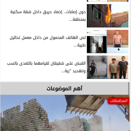
دون إصابات.. إخماد حريق داخل شقة سكنية
بمنطقة...
لص الهاتف المحمول من داخل معمل تحاليل
طبية...
القبض على شقيقان لقيامهما بالتعدى بالسب
وتهديد ”ربة...
آهم الموضوعات
المحافظات