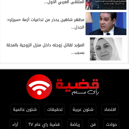
الملتقى العربي الأول...
مظهر شاهين يحذر من تداعيات أزمة «سيزلر»:
الجدل...
المؤبد لقاتل زوجته داخل منزل الزوجية بالمحلة
بسبب...
اقتصاد
شئون عربية
تحقيقات
شئون عالمية
حوادث
فن
رياضة
قضية راي عام TV
آراء