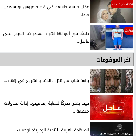
قضية راي عام TV
غدًا.. جلسة حاسمة في قضية عروس بورسعيد..
ماذا...
حوادث
طمعًا في أموالها لشراء المخدرات.. القبض على
عاطل...
آخر الموضوعات
براءة شاب من قتل والدته والشروع في إنهاء...
فيفا يعلن تحركًا لحماية إنفانتينو.. إدانة محاولات
منظمة...
المنظمة العربية للتنمية الإدارية: توصيات