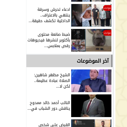
حوادث
ادعاء تحرش وسرقة
ينتهي بالاعتراف..
الداخلية تكشف حقيقة...
حوادث
ضبط صانعة محتوى
بأكتوبر لنشرها فيديوهات
رقص بملابس...
آخر الموضوعات
الشيخ مظهر شاهين:
الصلاة عبادة عظيمة..
لكن لا...
النائب أحمد خالد ممدوح
يناقش دور الشباب في...
القبض على شخص