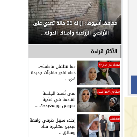
لدور
محافظ أسيوط : إزالة 26 حالة تعدي على
الداخلية ت
الأراضي الزراعية وأملاك الدولة...
رجل م
الأكثر قراءة
قضية راي عام TV
«ما قتلتش فاطمة»..
دعاء تفجر مفاجآت جديدة
في...
شكاوي المواطنين
متى تُعقد الجلسة
القادمة في قضية
«عروس بورسعيد»؟.....
تحقيقات
إخلاء سبيل طرفي واقعة
فيديو مشاجرة فتاة
وسائق...