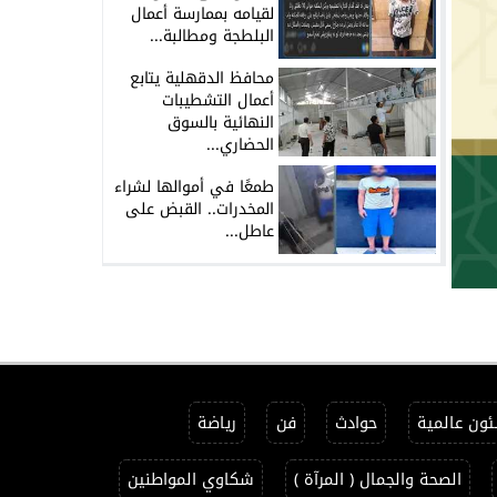
لقيامه بممارسة أعمال
البلطجة ومطالبة...
محافظ الدقهلية يتابع
أعمال التشطيبات
النهائية بالسوق
الحضاري...
طمعًا في أموالها لشراء
المخدرات.. القبض على
عاطل...
ون عالمية
حوادث
فن
رياضة
الصحة والجمال ( المرآة )
شكاوي المواطنين