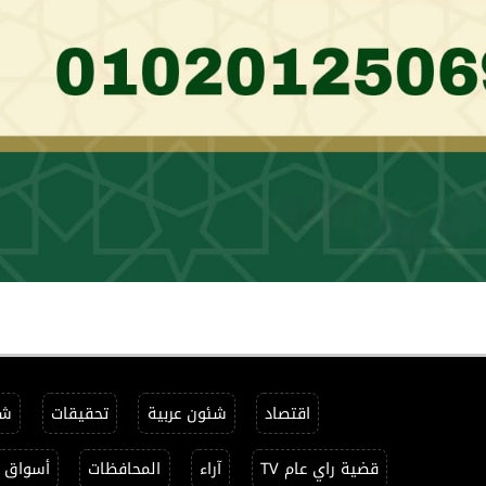
اقتصاد
شئون عربية
تحقيقات
شئ
قضية راي عام TV
آراء
المحافظات
أسواق