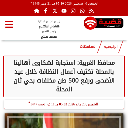
هـ
الخميس
6 أغسطس 2026
05:10 صـ
21 صفر 1448
رئيس مجلس الإدارة
هشام ابراهيم
رئيس التحرير
محمد صلاح
الرئيسية
المحافظات
محافظ الغربية: استجابة لشكاوى أهالينا
بالمحلة تكثيف أعمال النظافة خلال عيد
الأضحى ورفع 500 طن مخلفات بحي ثان
المحلة
هـ
الخميس
28 مايو 2026
05:03 مـ
11 ذو الحجة 1447