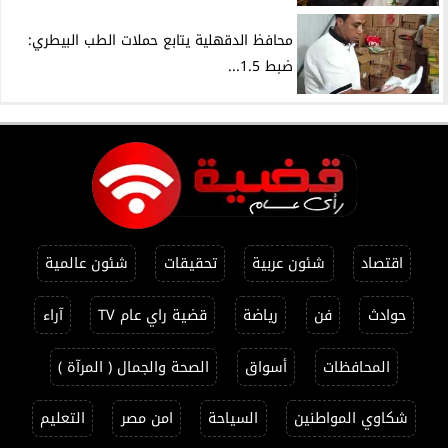
محافظ الدقهلية يتابع حملات الطب البيطري:
ضبط 1.5...
اقتصاد
شئون عربية
تحقيقات
شئون عالمية
حوادث
فن
رياضة
قضية راي عام TV
آراء
المحافظات
أسواق
الصحة والجمال ( المرآة )
شكاوي المواطنين
السياحة
امن مصر
التعليم