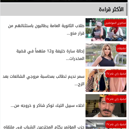
الأكثر قراءة
شكاوي المواطنين
طلاب الثانوية العامة يطالبون باستثنائهم من
قرار منع...
تحقيقات
إحالة سارة خليفة و12 متهماً في قضية
المخدرات...
قضية راي عام TV
سمر نديم تطالب بمحاسبة مروجي الشائعات بعد
الزج...
قضية راي عام TV
اخلاء سبيل التيك توكر شاكر و خروجه من...
قضية راي عام TV
حزب المؤتمر يكرّم المخترعين الشباب في ملتقاه