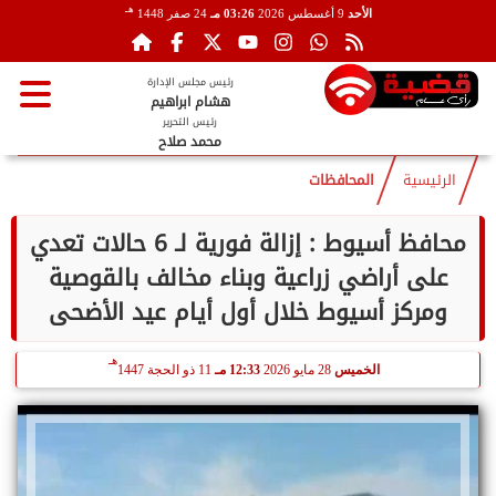
هـ
الأحد
9 أغسطس 2026
03:26 مـ
24 صفر 1448
رئيس مجلس الإدارة
هشام ابراهيم
رئيس التحرير
محمد صلاح
الرئيسية
المحافظات
محافظ أسيوط : إزالة فورية لـ 6 حالات تعدي
على أراضي زراعية وبناء مخالف بالقوصية
ومركز أسيوط خلال أول أيام عيد الأضحى
هـ
الخميس
28 مايو 2026
12:33 مـ
11 ذو الحجة 1447