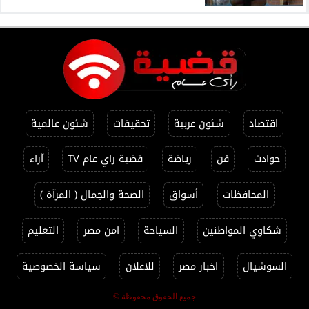
اقتصاد
شئون عربية
تحقيقات
شئون عالمية
حوادث
فن
رياضة
قضية راي عام TV
آراء
المحافظات
أسواق
الصحة والجمال ( المرآة )
شكاوي المواطنين
السياحة
امن مصر
التعليم
السوشيال
اخبار مصر
للاعلان
سياسة الخصوصية
جميع الحقوق محفوظة ©