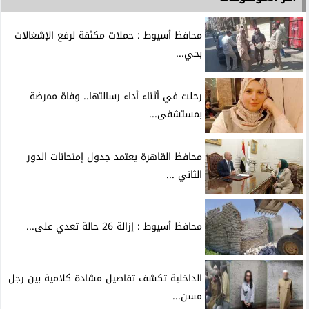
محافظ أسيوط : حملات مكثفة لرفع الإشغالات
بحي...
رحلت في أثناء أداء رسالتها.. وفاة ممرضة
بمستشفى...
محافظ القاهرة يعتمد جدول إمتحانات الدور
الثاني ...
محافظ أسيوط : إزالة 26 حالة تعدي على...
الداخلية تكشف تفاصيل مشادة كلامية بين رجل
مسن...