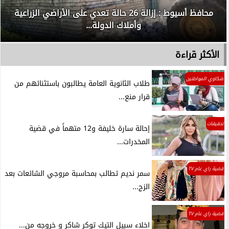
محافظ أسيوط : إزالة 26 حالة تعدي على الأراضي الزراعية
وأملاك الدولة...
الأكثر قراءة
شكاوي المواطنين
طلاب الثانوية العامة يطالبون باستثنائهم من
قرار منع...
تحقيقات
إحالة سارة خليفة و12 متهماً في قضية
المخدرات...
قضية راي عام TV
سمر نديم تطالب بمحاسبة مروجي الشائعات بعد
الزج...
قضية راي عام TV
اخلاء سبيل التيك توكر شاكر و خروجه من...