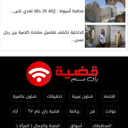
محافظ أسيوط : إزالة 26 حالة تعدي على...
الداخلية تكشف تفاصيل مشادة كلامية بين رجل
مسن...
اقتصاد
شئون عربية
تحقيقات
شئون عالمية
حوادث
فن
رياضة
قضية راي عام TV
آراء
المحافظات
أسواق
الصحة والجمال ( المرآة )