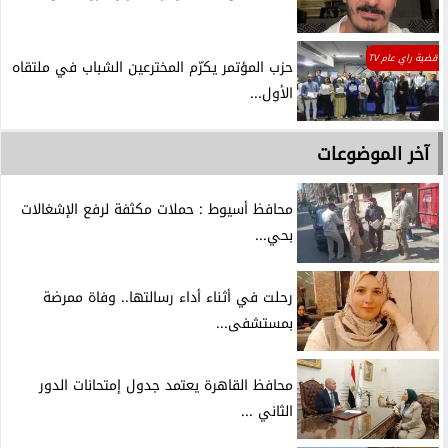
قضية راي عام TV
حزب المؤتمر يكرّم المخترعين الشباب في ملتقاه
الأول...
آخر الموضوعات
محافظ أسيوط : حملات مكثفة لرفع الإشغالات
بحي...
رحلت في أثناء أداء رسالتها.. وفاة ممرضة
بمستشفى...
محافظ القاهرة يعتمد جدول إمتحانات الدور
الثاني ...