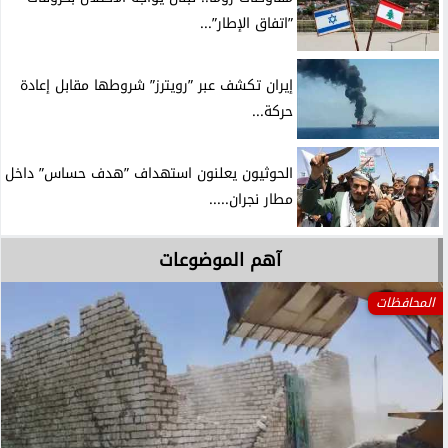
”اتفاق الإطار”...
إيران تكشف عبر ”رويترز” شروطها مقابل إعادة
حركة...
الحوثيون يعلنون استهداف ”هدف حساس” داخل
مطار نجران.....
آهم الموضوعات
المحافظات