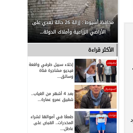
لدور
محافظ أسيوط : إزالة 26 حالة تعدي على
الداخلية ت
الأراضي الزراعية وأملاك الدولة...
رجل م
الأكثر قراءة
تحقيقات
إخلاء سبيل طرفي واقعة
فيديو مشاجرة فتاة
وسائق...
السوشيال
بعد 4 أشهر من الغياب..
شقيق عمرو عمارة...
حوادث
طمعًا في أموالها لشراء
د
المخدرات.. القبض على
عاطل...