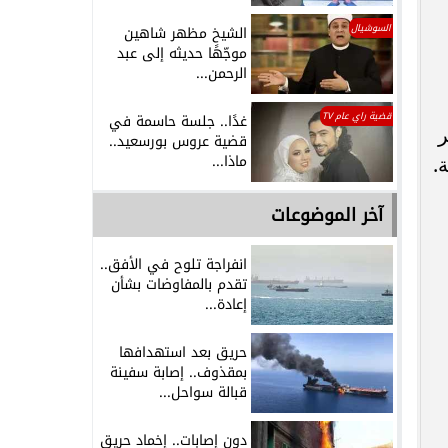
السوشيال
الشيخ مظهر شاهين
موجّهًا حديثه إلى عبد
الرحمن...
قضية راي عام TV
غدًا.. جلسة حاسمة في
ر
قضية عروس بورسعيد..
ماذا...
.
آخر الموضوعات
انفراجة تلوح في الأفق..
تقدم بالمفاوضات بشأن
إعادة...
حريق بعد استهدافها
بمقذوف.. إصابة سفينة
قبالة سواحل...
دون إصابات.. إخماد حريق