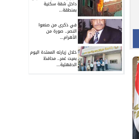
داخل شقة سكنية
بمنطقة...
في ذكرى من صنعوا
النصر.. صورة من
الأهرام...
خلال زيارته الممتدة اليوم
بميت غمر.. محافظ
الدقهلية...