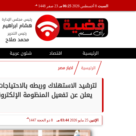
هـ
السبت
8 أغسطس 2026
06:25 مـ
23 صفر 1448
رئيس مجلس الإدارة
هشام ابراهيم
رئيس التحرير
محمد صلاح
الرئيسية
اقتصاد
شئون عربية
الرئيسية
اخبار مصر
لترشيد الاستهلاك وربطه بالاحتياجا
يعلن عن تفعيل المنظومة الإلكترون
هـ
الإثنين
25 مايو 2026
03:44 مـ
8 ذو الحجة 1447