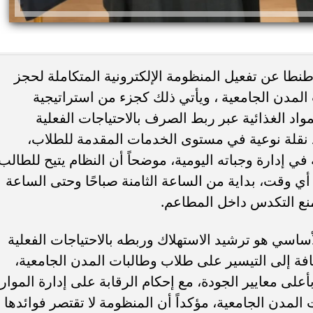
ء رسالتها.. وفاة ممرضة
محافظ القاهرة يعتمد جدول إمتحانات ا
يد والأهالي ينعونها
الثاني للعام الدراسي ٢٠٢٥...
طا عن تفعيل المنظومة الإلكترونية المتكاملة لحجز
لمدن الجامعية ، ويأتي ذلك كجزء من استراتيجية
واد الغذائية عبر ربط الصرف بالاحتياجات الفعلية
د نقلة نوعية في مستوى الخدمات المقدمة للطلاب،
في إدارة وجباته اليومية، موضحاً أن النظام يتيح للطالب
ي وقت، بداية من الساعة الثامنة صباحًا وحتى الساعة
اسي هو ترشيد الاستهلاك وربطه بالاحتياجات الفعلية
ضافة إلى التيسير على طلاب وطالبات المدن الجامعية،
لى معايير الجودة، مع إحكام الرقابة على إدارة الموار
لمدن الجامعية، مؤكداً أن المنظومة لا تقتصر فوائدها