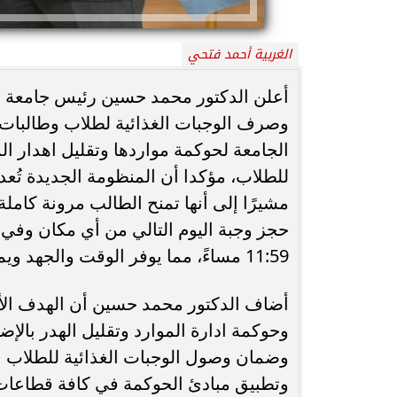
محافظ أسيوط : حملات مكثفة لرفع
الغربية أحمد فتحي
الإشغالات بحي شرق لإعادة الانضباط
رحلت في أثناء أدا
وتحقيق...
بمستشفى بني عب
أعلن الدكتور محمد حسين رئيس جامعة طن
وصرف الوجبات الغذائية لطلاب وطالبات ا
الجامعة لحوكمة مواردها وتقليل اهدار الم
للطلاب، مؤكدا أن المنظومة الجديدة تُع
مشيرًا إلى أنها تمنح الطالب مرونة كاملة 
حجز وجبة اليوم التالي من أي مكان وفي أ
11:59 مساءً، مما يوفر الوقت والجهد ويمنع التكدس داخل المطاعم.
أضاف الدكتور محمد حسين أن الهدف الأس
وحوكمة ادارة الموارد وتقليل الهدر بالإ
وضمان وصول الوجبات الغذائية للطلاب بأع
وتطبيق مبادئ الحوكمة في كافة قطاعات ا