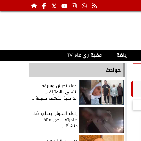
رياضة
قضية راي عام TV
حوادث
ادعاء تحرش وسرقة
ينتهي بالاعتراف..
الداخلية تكشف حقيقة...
إدعاء التحرش ينقلب ضد
صاحبته... حجز فتاة
منشأة...