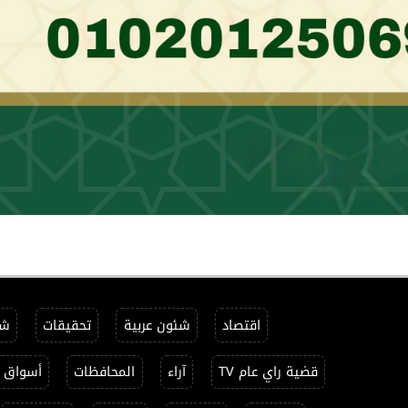
اقتصاد
شئون عربية
تحقيقات
شئ
قضية راي عام TV
آراء
المحافظات
أسواق