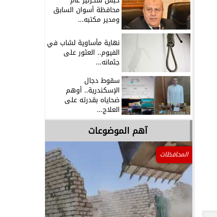
حبس سكرتير عام
محافظة أسوان السابق
ومدير مكتبه...
نهاية مأساوية لشاب في
الفيوم.. العثور على
جثمانه...
سقوط دجال
الإسكندرية.. أوهم
ضحاياه بقدرته على
العلاج...
آهم الموضوعات
المحافظات