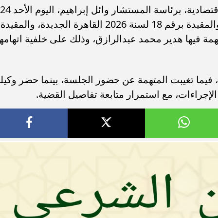
تنظر الدائرة الرابعة جنايات بالمحكمة الاقتصادية، برئاسة المستشار وائل إبراهيم، اليوم الأحد 24
مايو 2026، القضية رقم 10 لسنة 2026، والمقيدة برقم 18 لسنة 2026 القاهرة الجديدة، والمقيدة
ء رسالتها.. وفاة ممرضة
محافظ القاهرة يعتمد جدول إمتحانات ا
 أموال، والمتهمة فيها هدير محمد عبدالرازق، وذلك على خلفية اتهامه
يد والأهالي ينعونها
الثاني للعام الدراسي ٢٠٢٥...
 فيما تغيبت المتهمة عن حضور الجلسة، بينما حضر وكيله
الإجراءات، مع استمرار متابعة تفاصيل القضية.