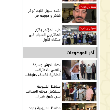
قضية راي عام TV
اخلاء سبيل التيك توكر
شاكر و خروجه من...
قضية راي عام TV
حزب المؤتمر يكرّم
المخترعين الشباب في
ملتقاه الأول...
آخر الموضوعات
ادعاء تحرش وسرقة
ينتهي بالاعتراف..
الداخلية تكشف حقيقة...
محافظ القليوبية
يستكمل جولته الميدانية
بحي شرق شبرا...
محافظ القليوبية يقود