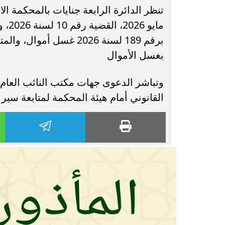
محافظ أسيوط : حملات مكثفة لرفع
الإشغالات بحي شرق لإعادة الانضباط
رحلت في أثناء أدا
برقم 189 لسنة 2026 غسل
وتحقيق...
بمستشفى بني عب
بغسل الأموال
وتباشر الدعوى جهات مكتب النائب العام،
القانوني أمام هيئة المحكمة لمتابعة سير 