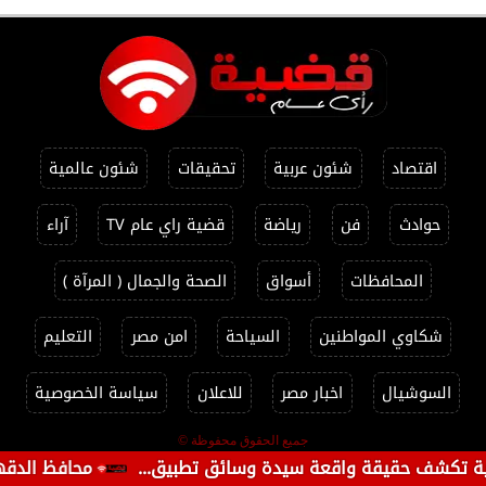
اقتصاد
شئون عربية
تحقيقات
شئون عالمية
حوادث
فن
رياضة
قضية راي عام TV
آراء
المحافظات
أسواق
الصحة والجمال ( المرآة )
شكاوي المواطنين
السياحة
امن مصر
التعليم
السوشيال
اخبار مصر
للاعلان
سياسة الخصوصية
جميع الحقوق محفوظة ©
شف حقيقة واقعة سيدة وسائق تطبيق...
محافظ الدقهلية يتابع حملات ا