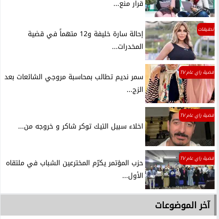
قرار منع...
تحقيقات
إحالة سارة خليفة و12 متهماً في قضية
المخدرات...
قضية راي عام TV
سمر نديم تطالب بمحاسبة مروجي الشائعات بعد
الزج...
قضية راي عام TV
اخلاء سبيل التيك توكر شاكر و خروجه من...
قضية راي عام TV
حزب المؤتمر يكرّم المخترعين الشباب في ملتقاه
الأول...
آخر الموضوعات