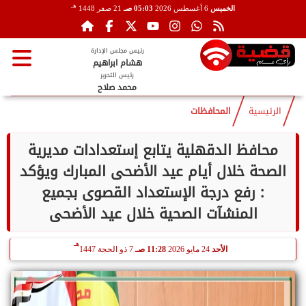
هـ
الخميس
6 أغسطس 2026
05:03 صـ
21 صفر 1448
رئيس مجلس الإدارة
هشام ابراهيم
رئيس التحرير
محمد صلاح
الرئيسية
المحافظات
محافظ الدقهلية يتابع إستعدادات مديرية
الصحة خلال أيام عيد الأضحى المبارك ويؤكد
: رفع درجة الإستعداد القصوى بجميع
المنشآت الصحية خلال عيد الأضحى
هـ
الأحد
24 مايو 2026
11:28 صـ
7 ذو الحجة 1447