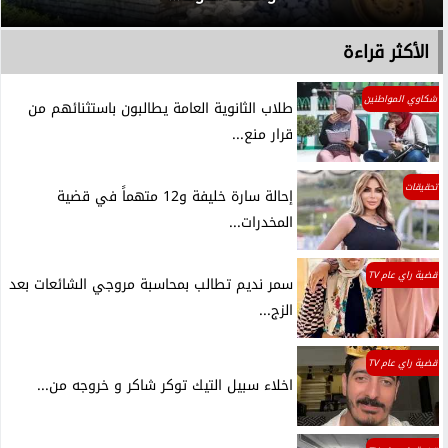
الأكثر قراءة
شكاوي المواطنين
طلاب الثانوية العامة يطالبون باستثنائهم من
قرار منع...
تحقيقات
إحالة سارة خليفة و12 متهماً في قضية
المخدرات...
قضية راي عام TV
سمر نديم تطالب بمحاسبة مروجي الشائعات بعد
الزج...
قضية راي عام TV
اخلاء سبيل التيك توكر شاكر و خروجه من...