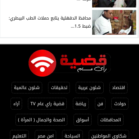
محافظ الدقهلية يتابع حملات الطب البيطري:
ضبط 1.5...
اقتصاد
شئون عربية
تحقيقات
شئون عالمية
حوادث
فن
رياضة
قضية راي عام TV
آراء
المحافظات
أسواق
الصحة والجمال ( المرآة )
شكاوي المواطنين
السياحة
امن مصر
التعليم