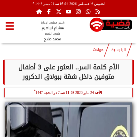
هـ
الخميس
6 أغسطس 2026
05:04 صـ
21 صفر 1448
رئيس مجلس الإدارة
هشام ابراهيم
رئيس التحرير
محمد صلاح
الرئيسية
حوادث
الأم كلمة السر.. العثور على 3 أطفال
متوفين داخل شقة ببولاق الدكرور
هـ
الأحد
24 مايو 2026
11:08 صـ
7 ذو الحجة 1447