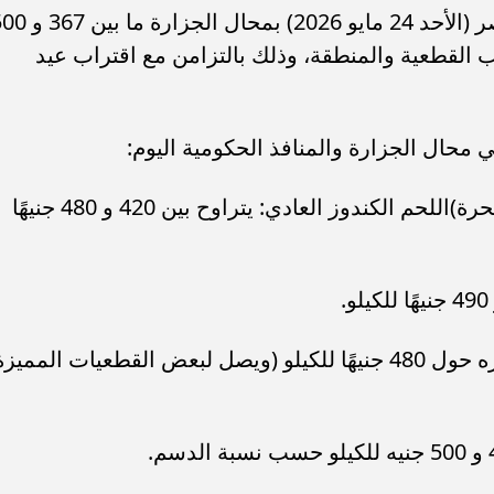
تتراوح أسعار اللحوم البلدي اليوم في مصر (الأحد 24 مايو 2026) بمحال 
القطعية والمنطقة، وذلك بالتزامن مع اقتراب عيد
ء رسالتها.. وفاة ممرضة
محافظ القاهرة يعتمد جدول إمتحانات ا
يد والأهالي ينعونها
الثاني للعام الدراسي ٢٠٢٥...
محال الجزارة والمنافذ الحكومية اليوم:
أسعار اللحوم بمحال الجزارة (الأسواق الحرة)اللحم الكندوز العادي: يتراوح بين 420 و 480 جنيهًا
اللحم البتلو الصافي: يتراوح متوسط سعره حول 480 جنيهًا للكيلو (ويصل لبعض القطعيات المميز