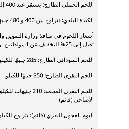
اللحم الجملي الطازج: يستقر عند 400 إلى 420 جنيهًا للكيلو.
الكبدة البلدي: تتراوح بين 400 و 480 جنيهًا، بينما تصل الكبدة الجملي إلى 600 جنيه للكيلو
أسعار اللحوم في منافذ وزارة التموين و
تصل إلى 25% للتخفيف عن المواطنين، وجاءت الأسعار كالآتي
اللحم السوداني الطازج: 285 جنيهًا للكيلو.
اللحم البقري الطازج: 350 جنيهًا للكيلو.
الأضاحي (قائم)
اليوم العجول البقري (قائم): يتراوح الكيلو بين 180 و 190 