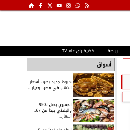
رياضة
قضية راي عام TV
أسواق
هبوط جديد يضرب أسعار
الذهب في مصر.. وعيار...
الجمبري يصل لـ950
والبلطي يبدأ من 67..
أسعار...