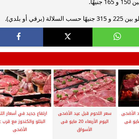
هًا.
قي أو بلدي).
د الأضحى
سعر اللحوم قبل عيد الأضحى
ارتفاع جديد في أسعار الل
 الخميس 21 مايو فى
اليوم الأربعاء 20 مايو فى
البتلو والكندوز مع قرب ع
الأسواق
الأضحى