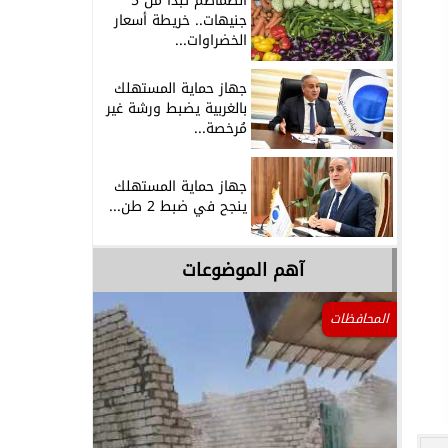
الطماطم تبدأ من 5
جنيهات.. خريطة أسعار
الخضراوات...
جهاز حماية المستهلك
بالغربية يضبط ورشة غير
مُرخصة...
جهاز حماية المستهلك
ينجح في ضبط 2 طن...
آهم الموضوعات
المحافظات