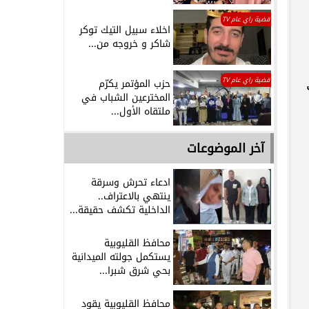
قضية راي عام TV
اخلاء سبيل التيك توكر
شاكر و خروجه من...
قضية راي عام TV
حزب المؤتمر يكرّم
المخترعين الشباب في
ملتقاه الأول...
آخر الموضوعات
ادعاء تحرش وسرقة
ينتهي بالاعتراف..
الداخلية تكشف حقيقة...
محافظ القليوبية
يستكمل جولته الميدانية
بحي شرق شبرا...
محافظ القليوبية يقود