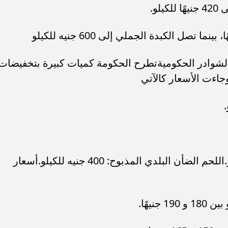
الشوادر الحكوميةتطرح الحكومة كميات كبيرة بتخفيضات
اللحم البقري المجمد: 210 جنيهات للكيلو.اللحم الضأن البلدي المذبوح: 400 جنيه للكيلو.أسعار
جنيهًا.