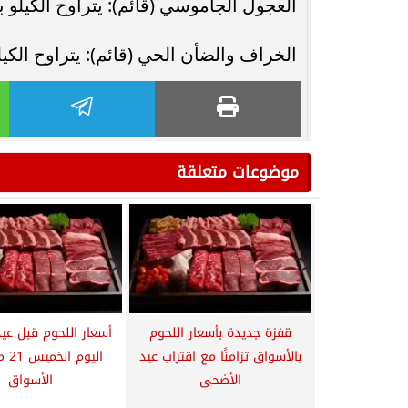
العجول الجاموسي (قائم): يتراوح الكيلو بين 150 و 165 جني
الخراف والضأن الحي (قائم): يتراوح الكيلو بين 225 و 315 جنيهًا حسب السلالة (بر
موضوعات متعلقة
قفزة جديدة بأسعار اللحوم
أسعار اللحوم قبل عي
بالأسواق تزامنًا مع اقتراب عيد
اليوم
الأضحى
الأسواق