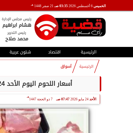
هـ
الخميس
6 أغسطس 2026
03:35 صـ
21 صفر 1448
رئيس مجلس الإدارة
هشام ابراهيم
رئيس التحرير
محمد صلاح
الرئيسية
اقتصاد
شئون عربية
الرئيسية
أسواق
أسعار اللحوم اليوم الأحد 24 مايو فى محال الجزارة والمنافذ الحكومية
هـ
الأحد
24 مايو 2026
07:47 صـ
7 ذو الحجة 1447