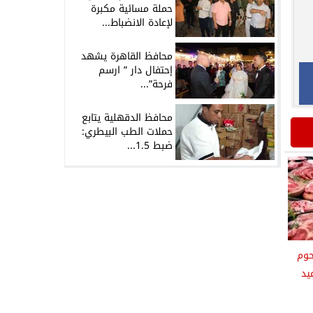
حملة مسائية مكبرة
لإعادة الانضباط...
محافظ القاهرة يشهد
إحتفال دار ” ارسم
فرحة”...
محافظ الدقهلية يتابع
حملات الطب البيطري:
ضبط 1.5...
حوم
يد