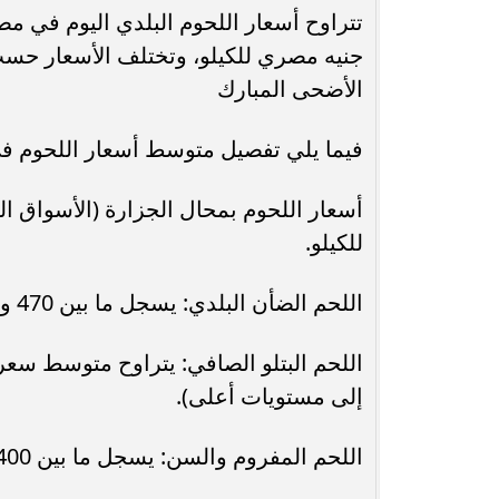
محافظ أسيوط : حملات مكثفة لرفع
جنيه مصري للكيلو، وتختلف الأسعار حسب 
الإشغالات بحي شرق لإعادة الانضباط
رحلت في أثناء أدا
الأضحى المبارك
وتحقيق...
بمستشفى بني عب
فيما يلي تفصيل متوسط أسعار اللحوم في 
للكيلو.
اللحم الضأن البلدي: يسجل ما بين 470 و 490 جنيهًا للكيلو.
إلى مستويات أعلى).
اللحم المفروم والسن: يسجل ما بين 400 و 500 جنيه للكيلو حسب نسبة الدسم.