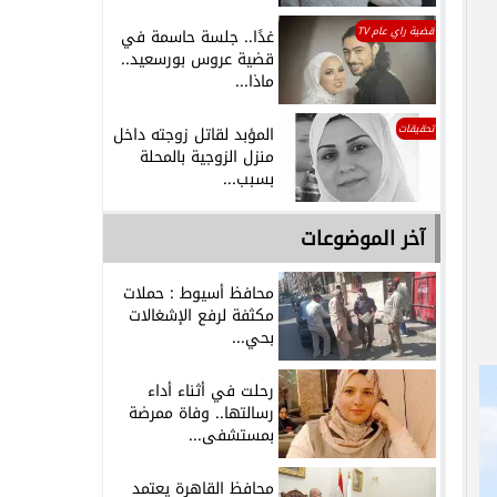
قضية راي عام TV
غدًا.. جلسة حاسمة في
قضية عروس بورسعيد..
ماذا...
تحقيقات
المؤبد لقاتل زوجته داخل
منزل الزوجية بالمحلة
بسبب...
آخر الموضوعات
محافظ أسيوط : حملات
مكثفة لرفع الإشغالات
بحي...
رحلت في أثناء أداء
رسالتها.. وفاة ممرضة
بمستشفى...
محافظ القاهرة يعتمد