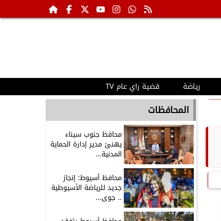
رياضة
قضية راي عام TV
المحافظات
محافظ جنوب سيناء
يهنئ مدير إدارة الحماية
المدنية...
محافظ أسيوط: إنجاز
جديد للرياضة الأسيوطية
.. جوى...