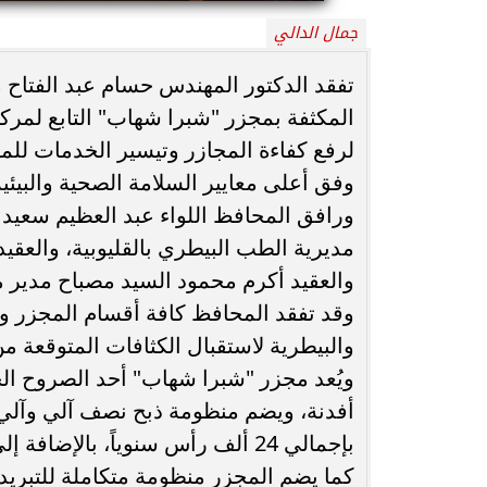
جمال الدالي
محافظ أسيوط : حملات مكثفة لرفع
الإشغالات بحي شرق لإعادة الانضباط
رحلت في أثناء أدا
تفقد الدكتور المهندس حسام عبد الفتاح مح
وتحقيق...
بمستشفى بني عب
المكثفة بمجزر "شبرا شهاب" التابع لمرك
لرفع كفاءة المجازر وتيسير الخدمات للم
وفق أعلى معايير السلامة الصحية والبيئية
ورافق المحافظ اللواء عبد العظيم سعيد 
مديرية الطب البيطري بالقليوبية، والعق
والعقيد أكرم محمود السيد مصباح مدير 
وقد تفقد المحافظ كافة أقسام المجزر وخ
والبيطرية لاستقبال الكثافات المتوقعة من
بإجمالي 24 ألف رأس سنوياً، بالإضافة إلى 200 رأس ضأن يومياً بإجمالي 30 ألف رأس سنوياً.