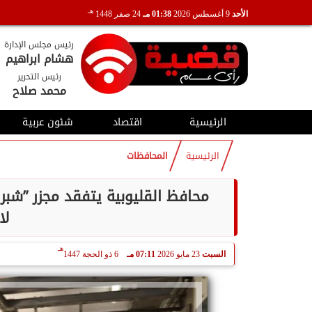
هـ
الأحد
9 أغسطس 2026
01:38 مـ
24 صفر 1448
رئيس مجلس الإدارة
هشام ابراهيم
رئيس التحرير
محمد صلاح
الرئيسية
اقتصاد
شئون عربية
الرئيسية
المحافظات
محافظ القليوبية يتفقد مجزر ”شبرا
لا
هـ
السبت
23 مايو 2026
07:11 مـ
6 ذو الحجة 1447