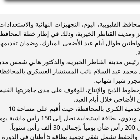
ء رسالتها.. وفاة ممرضة
محافظ القاهرة يعتمد جدول إمتحانات ا
افظ القليوبية، اليوم، التجهيزات النهائية والاستعدادات
يد والأهالي ينعونها
الثاني للعام الدراسي ٢٠٢٥...
ز ومدينة القناطر الخيرية، وذلك في إطار خطة المحافظ
واطنين طوال أيام عيد الأضحى المبارك، وضمان تقديمها
.
رئيس مدينة القناطر الخيرية، والدكتور هاني شمس مدي
يد محمد عبد السلام نائب المستشار العسكري بالمحافظة
مجزر شبرا شهاب.
طوط الذبح والإنتاج، للوقوف على مدى جاهزيتها الفنية
 الأضاحي خلال أيام العيد.
ويُعد مجزر "شبرا شهاب" أحد الصروح الخدمية الكبرى بالمحافظة، حيث أُقيم على مساحة 10
أفدنة، ويضم منظومة ذبح نصف آلي وآلي ويدوي، بطاقة استيعابية تصل إلى 150 رأس ماشي
كما يضم المجزر منظومة متكاملة للتبريد والحفظ تشمل نفقي تجميد بطاقة 5 أطنان في الدورة