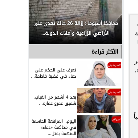
لدور
محافظ أسيوط : إزالة 26 حالة تعدي على
الداخلية ت
الأراضي الزراعية وأملاك الدولة...
رجل م
ة
الأكثر قراءة
ر
السوشيال
،
تعرف علي الحكم علي
دعاء في قضية فاطمة...
السوشيال
بعد 4 أشهر من الغياب..
شقيق عمرو عمارة...
ة يومياً
أسواق
اليوم.. المرافعة الحاسمة
في محاكمة «دعاء»
المتهمة بقتل...