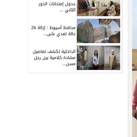
جدول إمتحانات الدور
الثاني ...
محافظ أسيوط : إزالة 26
حالة تعدي على...
الداخلية تكشف تفاصيل
مشادة كلامية بين رجل
مسن...