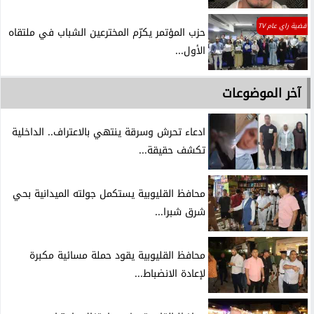
قضية راي عام TV
حزب المؤتمر يكرّم المخترعين الشباب في ملتقاه
الأول...
آخر الموضوعات
ادعاء تحرش وسرقة ينتهي بالاعتراف.. الداخلية
تكشف حقيقة...
محافظ القليوبية يستكمل جولته الميدانية بحي
شرق شبرا...
محافظ القليوبية يقود حملة مسائية مكبرة
لإعادة الانضباط...