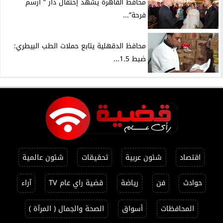
محافظ القاهرة يشهد إحتفال دار ” ارسم
فرحة”...
محافظ الدقهلية يتابع حملات الطب البيطري:
ضبط 1.5...
اقتصاد
شئون عربية
تحقيقات
شئون عالمية
حوادث
فن
رياضة
قضية راي عام TV
آراء
المحافظات
أسواق
الصحة والجمال ( المرآة )