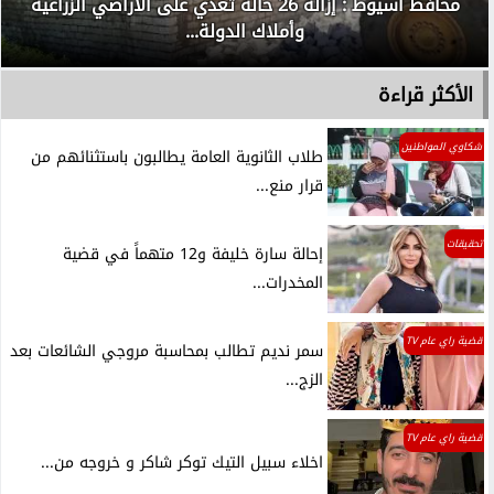
محافظ أسيوط : إزالة 26 حالة تعدي على الأراضي الزراعية
وأملاك الدولة...
الأكثر قراءة
شكاوي المواطنين
طلاب الثانوية العامة يطالبون باستثنائهم من
قرار منع...
تحقيقات
إحالة سارة خليفة و12 متهماً في قضية
المخدرات...
قضية راي عام TV
سمر نديم تطالب بمحاسبة مروجي الشائعات بعد
الزج...
قضية راي عام TV
اخلاء سبيل التيك توكر شاكر و خروجه من...