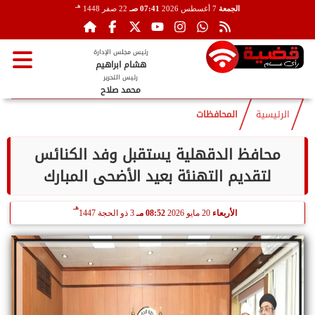
هـ
الجمعة
7 أغسطس 2026
07:41 صـ
22 صفر 1448
رئيس مجلس الإدارة
هشام ابراهيم
رئيس التحرير
محمد صلاح
الرئيسية
المحافظات
محافظ الدقهلية يستقبل وفد الكنائس
لتقديم التهنئة بعيد الأضحى المبارك
هـ
الأربعاء
20 مايو 2026
08:52 مـ
3 ذو الحجة 1447