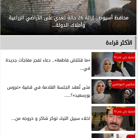
محافظ أسيوط : إزالة 26 حالة تعدي على الأراضي الزراعية
وأملاك الدولة...
الأكثر قراءة
قضية راي عام TV
«ما قتلتش فاطمة».. دعاء تفجر مفاجآت جديدة
في...
شكاوي المواطنين
متى تُعقد الجلسة القادمة في قضية «عروس
بورسعيد»؟.....
قضية راي عام TV
اخلاء سبيل التيك توكر شاكر و خروجه من...