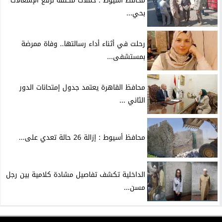
محافظ أسيوط : حملات مكثفة لرفع الإشغالات
بحي...
رحلت في أثناء أداء رسالتها.. وفاة ممرضة
بمستشفى...
محافظ القاهرة يعتمد جدول إمتحانات الدور
الثاني ...
محافظ أسيوط : إزالة 26 حالة تعدي على...
الداخلية تكشف تفاصيل مشادة كلامية بين رجل
مسن...