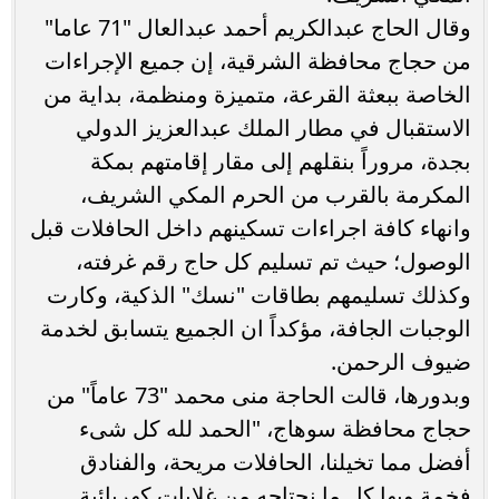
وقال الحاج عبدالكريم أحمد عبدالعال "71 عاما"
من حجاج محافظة الشرقية، إن جميع الإجراءات
الخاصة ببعثة القرعة، متميزة ومنظمة، بداية من
الاستقبال في مطار الملك عبدالعزيز الدولي
بجدة، مروراً بنقلهم إلى مقار إقامتهم بمكة
المكرمة بالقرب من الحرم المكي الشريف،
وانهاء كافة اجراءات تسكينهم داخل الحافلات قبل
الوصول؛ حيث تم تسليم كل حاج رقم غرفته،
وكذلك تسليمهم بطاقات "نسك" الذكية، وكارت
الوجبات الجافة، مؤكداً ان الجميع يتسابق لخدمة
ضيوف الرحمن.
وبدورها، قالت الحاجة منى محمد "73 عاماً" من
حجاج محافظة سوهاج، "الحمد لله كل شىء
أفضل مما تخيلنا، الحافلات مريحة، والفنادق
فخمة وبها كل ما نحتاجه من غلايات كهربائية