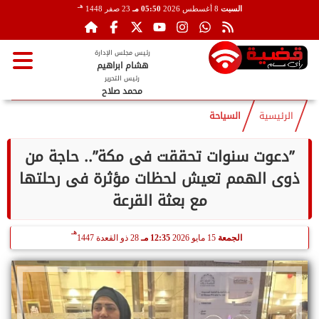
هـ
السبت
8 أغسطس 2026
05:50 مـ
23 صفر 1448
رئيس مجلس الإدارة
هشام ابراهيم
رئيس التحرير
محمد صلاح
الرئيسية
السياحة
”دعوت سنوات تحققت فى مكة”.. حاجة من
ذوى الهمم تعيش لحظات مؤثرة فى رحلتها
مع بعثة القرعة
هـ
الجمعة
15 مايو 2026
12:35 مـ
28 ذو القعدة 1447