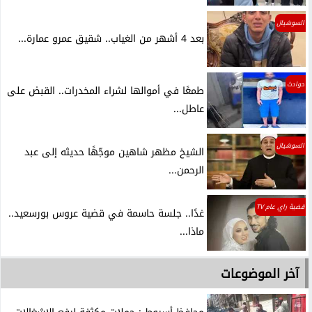
السوشيال
بعد 4 أشهر من الغياب.. شقيق عمرو عمارة...
حوادث
طمعًا في أموالها لشراء المخدرات.. القبض على
عاطل...
السوشيال
الشيخ مظهر شاهين موجّهًا حديثه إلى عبد
الرحمن...
قضية راي عام TV
غدًا.. جلسة حاسمة في قضية عروس بورسعيد..
ماذا...
آخر الموضوعات