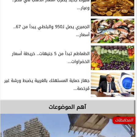
وعيار...
الجمبري يصل لـ950 والبلطي يبدأ من 67..
أسعار...
الطماطم تبدأ من 5 جنيهات.. خريطة أسعار
الخضراوات...
جهاز حماية المستهلك بالغربية يضبط ورشة غير
مُرخصة...
آهم الموضوعات
المحافظات