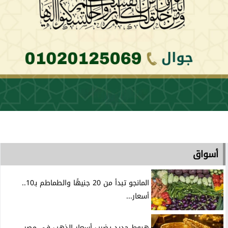
أسواق
المانجو تبدأ من 20 جنيهًا والطماطم بـ10..
أسعار...
هبوط جديد يضرب أسعار الذهب في مصر..