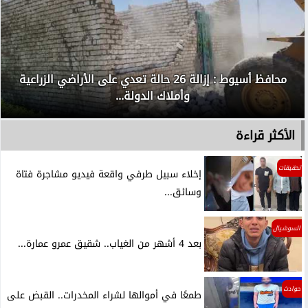
محافظ أسيوط : إزالة 26 حالة تعدي على الأراضي الزراعية
وأملاك الدولة...
الأكثر قراءة
تحقيقات
إخلاء سبيل طرفي واقعة فيديو مشاجرة فتاة
وسائق...
السوشيال
بعد 4 أشهر من الغياب.. شقيق عمرو عمارة...
حوادث
طمعًا في أموالها لشراء المخدرات.. القبض على