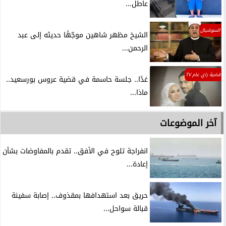
عاطل...
السوشيال
الشيخ مظهر شاهين موجّهًا حديثه إلى عبد
الرحمن...
قضية راي عام TV
غدًا.. جلسة حاسمة في قضية عروس بورسعيد..
ماذا...
آخر الموضوعات
انفراجة تلوح في الأفق.. تقدم بالمفاوضات بشأن
إعادة...
حريق بعد استهدافها بمقذوف.. إصابة سفينة
قبالة سواحل...