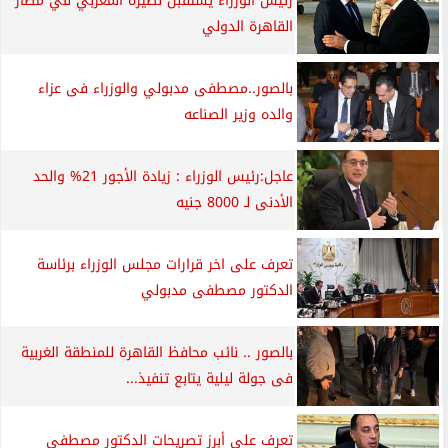
رئيس الوزراء يستقبل نظيره المغربي في مطار
القاهرة الدولي
بالصور..مصطفى مدبولي والوزراء فى عزاء
والده وزير الصناعه
عاجل:رئيس الوزراء : زيادة الأجور 21% والحد
الأدنى لـ 8000 جنيه
تعرف على اخر قرارات مجلس الوزراء برئاسة
الدكتور مصطفى مدبولي
بالصور .. نائب محافظ القاهرة للمنطقة الغربية
فى جولة ليلية يتابع تنفيذ...
تعرف على أبرز تصريحات الدكتور مصطفى