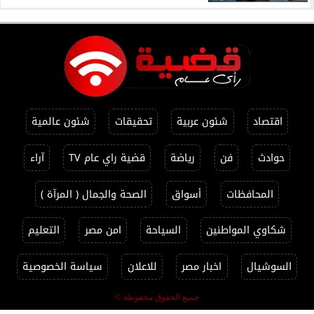
اقتصاد
شئون عربية
تحقيقات
شئون عالمية
حوادث
فن
رياضة
قضية راي عام TV
آراء
المحافظات
أسواق
الصحة والجمال ( المرآة )
شكاوي المواطنين
السياحة
امن مصر
التعليم
السوشيال
اخبار مصر
للاعلان
سياسة الخصوصية
جميع الحقوق محفوظة ©