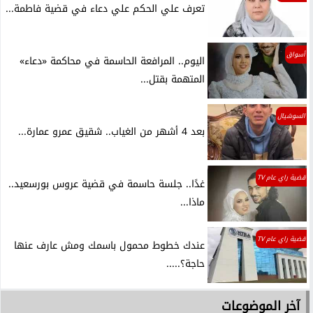
تعرف علي الحكم علي دعاء في قضية فاطمة...
أسواق
اليوم.. المرافعة الحاسمة في محاكمة «دعاء»
المتهمة بقتل...
السوشيال
بعد 4 أشهر من الغياب.. شقيق عمرو عمارة...
قضية راي عام TV
غدًا.. جلسة حاسمة في قضية عروس بورسعيد..
ماذا...
قضية راي عام TV
عندك خطوط محمول باسمك ومش عارف عنها
حاجة؟.....
آخر الموضوعات