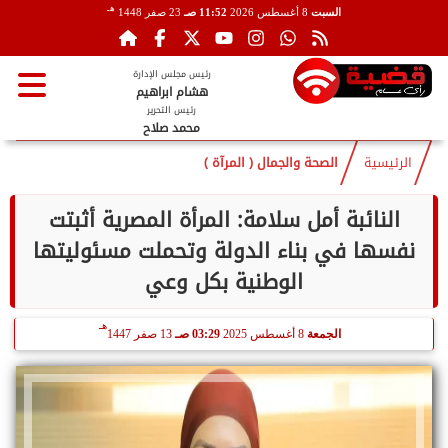
هـ
السبت
8 أغسطس 2026
11:52 صـ
23 صفر 1448
رئيس مجلس الإدارة
هشام ابراهيم
رئيس التحرير
محمد صلاح
الرئيسية
الصحة والجمال ( المرآة )
النائبة أمل سلامة: المرأة المصرية أثبتت
نفسها في بناء الدولة وتحملت مسئوليتها
الوطنية بكل وعي
هـ
الجمعة
8 أغسطس 2025
03:29 صـ
13 صفر 1447