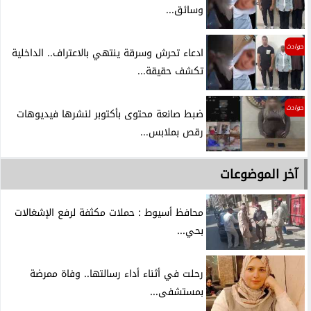
وسائق...
حوادث
ادعاء تحرش وسرقة ينتهي بالاعتراف.. الداخلية
تكشف حقيقة...
حوادث
ضبط صانعة محتوى بأكتوبر لنشرها فيديوهات
رقص بملابس...
آخر الموضوعات
محافظ أسيوط : حملات مكثفة لرفع الإشغالات
بحي...
رحلت في أثناء أداء رسالتها.. وفاة ممرضة
بمستشفى...