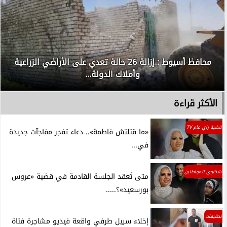
محافظ أسيوط : إزالة 26 حالة تعدي على الأراضي الزراعية
وأملاك الدولة...
الأكثر قراءة
قضية راي عام TV
«ما قتلتش فاطمة».. دعاء تفجر مفاجآت جديدة
في...
شكاوي المواطنين
متى تُعقد الجلسة القادمة في قضية «عروس
بورسعيد»؟.....
تحقيقات
إخلاء سبيل طرفي واقعة فيديو مشاجرة فتاة