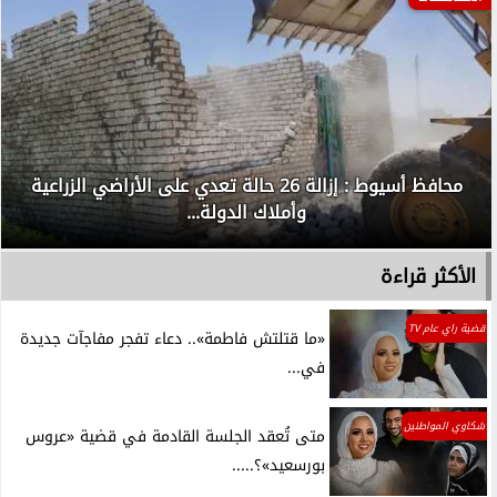
محافظ أسيوط : إزالة 26 حالة تعدي على الأراضي الزراعية
وأملاك الدولة...
الأكثر قراءة
قضية راي عام TV
«ما قتلتش فاطمة».. دعاء تفجر مفاجآت جديدة
في...
شكاوي المواطنين
متى تُعقد الجلسة القادمة في قضية «عروس
بورسعيد»؟.....