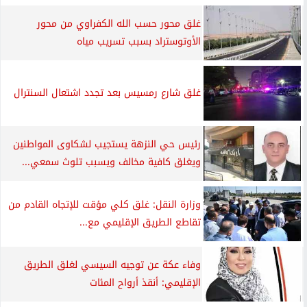
غلق محور حسب الله الكفراوي من محور
الأوتوستراد بسبب تسريب مياه
غلق شارع رمسيس بعد تجدد اشتعال السنترال
رئيس حي النزهة يستجيب لشكاوى المواطنين
ويغلق كافية مخالف ويسبب تلوث سمعي...
وزارة النقل: غلق كلي مؤقت للإتجاه القادم من
تقاطع الطريق الإقليمي مع...
وفاء عكة عن توجيه السيسي لغلق الطريق
الإقليمي: أنقذ أرواح المئات