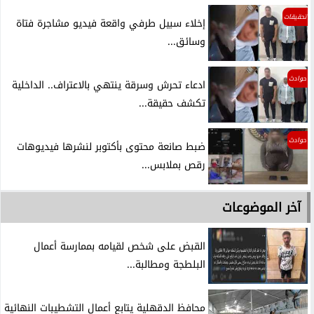
تحقيقات
إخلاء سبيل طرفي واقعة فيديو مشاجرة فتاة
وسائق...
حوادث
ادعاء تحرش وسرقة ينتهي بالاعتراف.. الداخلية
تكشف حقيقة...
حوادث
ضبط صانعة محتوى بأكتوبر لنشرها فيديوهات
رقص بملابس...
آخر الموضوعات
القبض على شخص لقيامه بممارسة أعمال
البلطجة ومطالبة...
محافظ الدقهلية يتابع أعمال التشطيبات النهائية