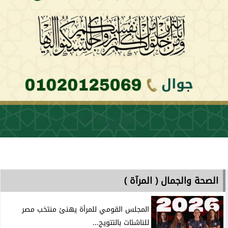
الصحة والجمال ( المرآة )
المجلس القومي للمرأة يهنئ منتخب مصر
للناشئات بالتتويج...