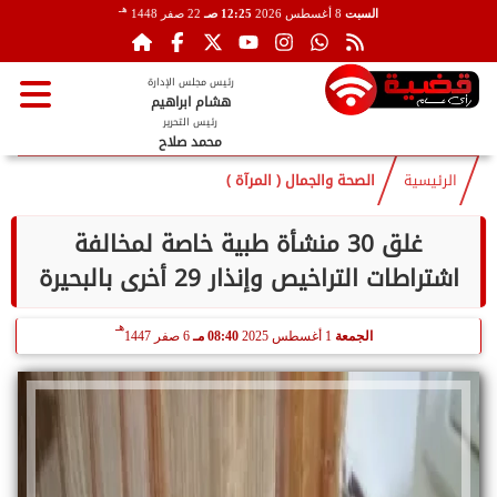
هـ
السبت
8 أغسطس 2026
12:25 صـ
22 صفر 1448
رئيس مجلس الإدارة
هشام ابراهيم
رئيس التحرير
محمد صلاح
الرئيسية
الصحة والجمال ( المرآة )
غلق 30 منشأة طبية خاصة لمخالفة
اشتراطات التراخيص وإنذار 29 أخرى بالبحيرة
هـ
الجمعة
1 أغسطس 2025
08:40 مـ
6 صفر 1447