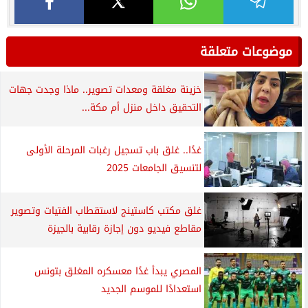
موضوعات متعلقة
خزينة مغلقة ومعدات تصوير.. ماذا وجدت جهات
التحقيق داخل منزل أم مكة...
غدًا.. غلق باب تسجيل رغبات المرحلة الأولى
لتنسيق الجامعات 2025
غلق مكتب كاستينج لاستقطاب الفتيات وتصوير
مقاطع فيديو دون إجازة رقابية بالجيزة
المصري يبدأ غدًا معسكره المغلق بتونس
استعدادًا للموسم الجديد