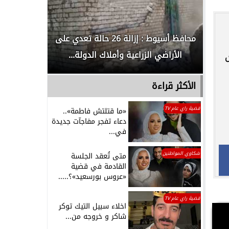
لدور
محافظ أسيوط : إزالة 26 حالة تعدي على
الداخلية ت
الأراضي الزراعية وأملاك الدولة...
رجل م
الأكثر قراءة
قضية راي عام TV
«ما قتلتش فاطمة»..
دعاء تفجر مفاجآت جديدة
في...
شكاوي المواطنين
متى تُعقد الجلسة
القادمة في قضية
«عروس بورسعيد»؟.....
قضية راي عام TV
اخلاء سبيل التيك توكر
شاكر و خروجه من...