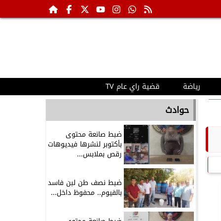
رياضة
قضية راي عام TV
حوادث
ضبط صانعة محتوى
بأكتوبر لنشرها فيديوهات
رقص بملابس...
ضبط نصف طن لبن فاسد
بالفيوم.. محفوظ داخل...