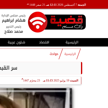
هـ
الجمعة
7 أغسطس 2026
12:11 صـ
21 صفر 1448
رئيس مجلس الإدارة
هشام ابراهيم
رئيس التحرير
محمد صلاح
الرئيسية
اقتصاد
شئون عربية
الرئيسية
حوادث
سر القبض
هـ
السبت
19 يوليو 2025
11:15 مـ
23 محرّم 1447