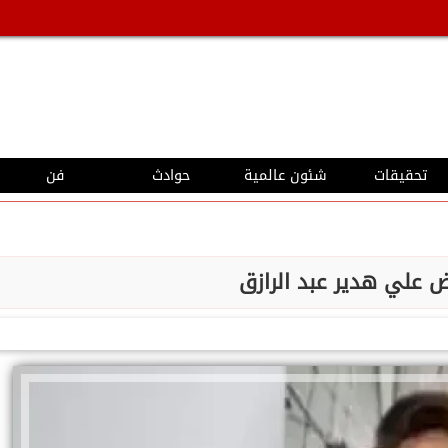
تحقيقات
شئون عالمية
حوادث
فن
 علي هدير عبد الرازق