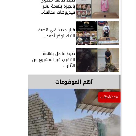
ضبط صانعة محتوى
بالجيزة بتهمة نشر
فيديوهات مخالفة...
قرار جديد في قضية
التيك توكر أحمد...
ضبط عاطل بتهمة
التنقيب غير المشروع عن
الآثار...
آهم الموضوعات
المحافظات