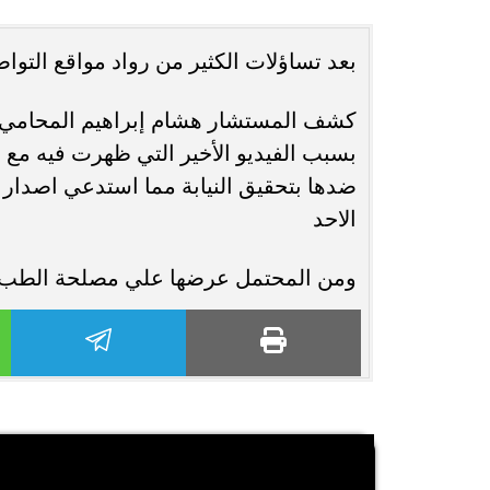
محافظ أسيوط : حملات مكثفة لرفع
بعد تساؤلات الكثير من رواد مواقع الت
الإشغالات بحي شرق لإعادة الانضباط
رحلت في أثناء أدا
وتحقيق...
بمستشفى بني عب
كشف المستشار هشام إبراهيم المحامي با
بسبب الفيديو الأخير التي ظهرت فيه مع زو
ضدها بتحقيق النيابة مما استدعي اصدار
الاحد
ومن المحتمل عرضها علي مصلحة الطب 