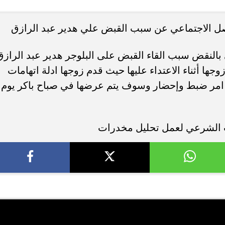
واصل الاجتماعي عن سبب القبض علي هدير عبد الرازق
ء رسالتها.. وفاة ممرضة
محافظ القاهرة يعتمد جدول إمتحانات ا
يد والأهالي ينعونها
الثاني للعام الدراسي ٢٠٢٥...
لنقض سبب القاء القبض على البلوجر هدير عبد الرازق
جها أثناء الاعتداء عليها حيث قدم زوجها ادلة اتهامات
 امر ضبط وإحضار وسوف يتم عرضها في صباح باكر يوم
الشرعي لعمل تحليل مخدرات