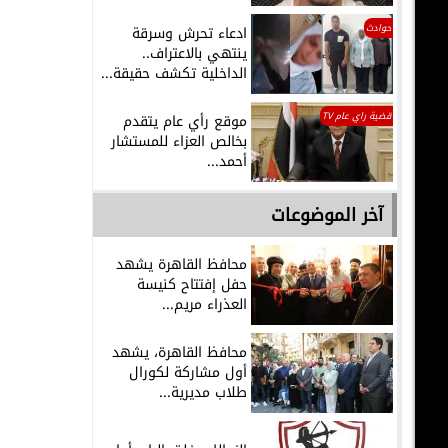
حوادث
ادعاء تحرش وسرقة
ينتهي بالاعتراف..
الداخلية تكشف حقيقة...
قضية راي عام TV
موقع رأي عام يتقدم
بخالص العزاء للمستشار
أحمد...
آخر الموضوعات
محافظ القاهرة يشهد
حفل إفتتاح كنيسة
العذراء مريم...
محافظ القاهرة، يشهد
أول مشاركة لكورال
طلاب مديرية...