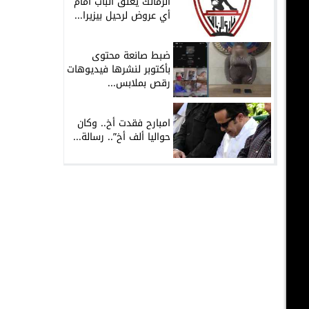
الزمالك يغلق الباب أمام
أي عروض لرحيل بيزيرا...
ضبط صانعة محتوى
بأكتوبر لنشرها فيديوهات
رقص بملابس...
امبارح فقدت أخ.. وكان
حواليا ألف أخ”.. رسالة...