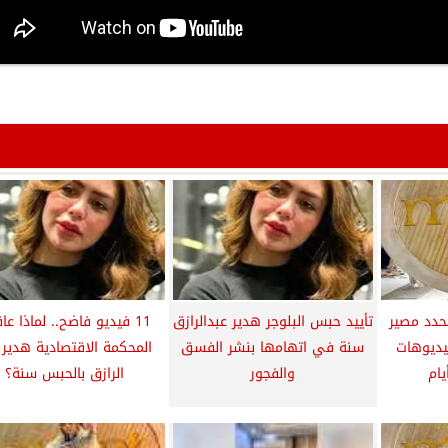
حدد مصير
تأييد حبس البلوجر هدير عبدالرازق
11 فيديو فاضح.. لماذا عا
فيديوهات
سنة في اتهامها بنشر الفسق
المحكمة الاقتصادية هدير 
يام
والفجور
الرازق بالحبس سنة؟