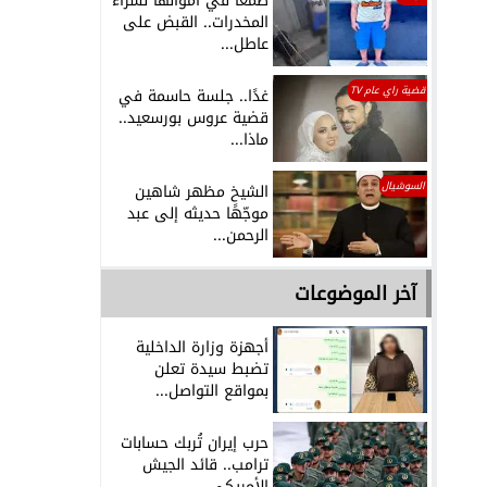
طمعًا في أموالها لشراء
المخدرات.. القبض على
عاطل...
قضية راي عام TV
غدًا.. جلسة حاسمة في
قضية عروس بورسعيد..
ماذا...
السوشيال
الشيخ مظهر شاهين
موجّهًا حديثه إلى عبد
الرحمن...
آخر الموضوعات
أجهزة وزارة الداخلية
تضبط سيدة تعلن
بمواقع التواصل...
حرب إيران تُربك حسابات
ترامب.. قائد الجيش
الأمريكي...